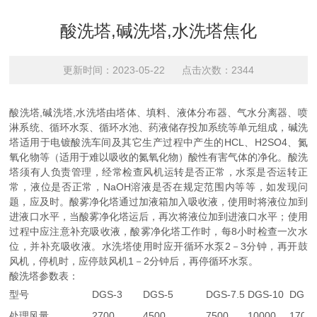
酸洗塔,碱洗塔,水洗塔焦化
更新时间：2023-05-22 点击次数：2344
酸洗塔,碱洗塔,水洗塔由塔体、填料、液体分布器、气水分离器、喷
淋系统、循环水泵、循环水池、药液储存投加系统等单元组成，碱洗
塔适用于电镀酸洗车间及其它生产过程中产生的HCL、H2SO4、氮
氧化物等（适用于难以吸收的氮氧化物）酸性有害气体的净化。酸洗
塔须有人负责管理，经常检查风机运转是否正常，水泵是否运转正
常，液位是否正常，NaOH溶液是否在规定范围内等等，如发现问
题，应及时。酸雾净化塔通过加液箱加入吸收液，使用时将液位加到
进液口水平，当酸雾净化塔运后，再次将液位加到进液口水平；使用
过程中应注意补充吸收液，酸雾净化塔工作时，每8小时检查一次水
位，并补充吸收液。水洗塔使用时应开循环水泵2－3分钟，再开鼓
风机，停机时，应停鼓风机1－2分钟后，再停循环水泵。
酸洗塔参数表：
型号
DGS-3
DGS-5
DGS-7.5
DGS-10
DGS-
处理风量
2700
4500
7500
10000
1700