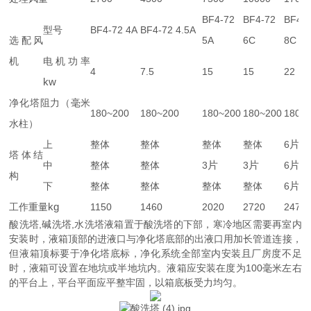
BF4-72
BF4-72
BF4-
型号
BF4-72 4A
BF4-72 4.5A
选配风
5A
6C
8C
机
电机功率
4
7.5
15
15
22
kw
净化塔阻力（毫米
180~200
180~200
180~200
180~200
180~
水柱）
片
上
整体
整体
整体
整体
6
塔体结
片
片
片
中
整体
整体
3
3
6
构
片
下
整体
整体
整体
整体
6
kg
工作重量
1150
1460
2020
2720
2470
酸洗塔,碱洗塔,水洗塔液箱置于酸洗塔的下部，寒冷地区需要再室内
安装时，液箱顶部的进液口与净化塔底部的出液口用加长管道连接，
但液箱顶标要于净化塔底标，净化系统全部室内安装且厂房度不足
时，液箱可设置在地坑或半地坑内。液箱应安装在度为100毫米左右
的平台上，平台平面应平整牢固，以箱底板受力均匀。