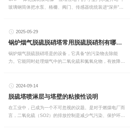
玻璃钢筒体把水泵、格栅、阀门、传感器统统装进“深井”。
石-石膏法为常见。烟气与吸收液逆流接触，SO₂被吸收后
好处是占地小、安装快，可一旦需要“下井”检修，密闭空
生成亚硫酸...
间、有毒气体、湿滑表面都会变成隐形杀手。以下几点，是
现场人员容易忽视却又该牢记的细节。一、通风，后开盖筒
2025-05-29
体处在厌氧环境，硫化氢、烷浓度可在几分钟内达到爆炸
锅炉烟气脱硫脱硝塔常用脱硫脱硝剂有哪些？
限。规定动作是：开盖后立即插入防爆风机，连续换气
锅炉烟气脱硫脱硝塔是的设备，它具备*的污染物去除能
≥30min，并用气体仪气体含量。通风管伸到筒底，别把“换
力。它能同时处理烟气中的二氧化硫和氮氧化物，有效降这
气”做成“走马观花”。二、双人监护，一条生命线下井人员系
两种主要的排放量，使锅炉烟气达到的排放。此外，一些好
全...
的脱硫脱硝塔还能协同去除烟气中的颗粒物、汞等其他污染
物，实现多污染物的协同控制，一塔多用，提了治理的综合
2024-09-14
效益。锅炉烟气脱硫脱硝塔常用的脱硫脱硝剂主要包括以下
脱硫塔喷淋层与塔壁的粘接性说明
几类：石灰石/石灰、氧化镁、活性炭、臭氧/双氧水、尿
在工业中，已成为一个不可忽视的议题。是对于燃煤电厂而
素、氨水、金属基催化剂、复合脱硫脱硝剂等。石灰石/石
言，二氧化硫（SO2）的排放控制是减少气污染、保护环境
灰是应用广泛的脱硫剂之一，其主要成分是碳酸钙，通过与
的措施之一。脱硫的应用，尤其是湿式石灰石-石膏法脱
烟气中的二氧化...
硫，因其效性和性而被广泛采用。在这一中，脱硫塔作为核