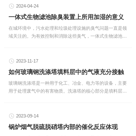
心设备，其内部结构的对脱硫效率有着直接影响。其中，脱
2024-04-24
硫塔喷淋层的及其与塔壁的粘接性，是确保脱硫效率和系统
一体式生物滤池除臭装置上所用加湿的意义
稳定运行的因素。脱硫塔喷淋层的主要作用是将吸收剂均匀
在城环境中，污水处理和垃圾处理设施的臭气问题一直是领
地喷洒到烟气中，以增加气液接触面积，SO2与吸收剂的反
域关注的。为有效控制和消除这些臭气，一体式生物滤池除
应，从而达到去除SO2的目的。为了实现这一目的，喷淋层
臭装置被广泛应用。这种装置通过模拟自然界的生物降解过
需要具备...
程，利用微生物将恶臭气体分解转化为无害物质。在这个过
程中加湿发挥着关的作用，具体我们我可以看看下文：1.微
2023-11-17
生物活性的维持生物滤池中的微生物需要一定的水分条件来
如何玻璃钢洗涤塔填料层中的气液充分接触
维持其生命活动。加湿能够调节滤池内的湿度，确保微生物
玻璃钢洗涤塔是一种用于化工、冶金、电力等的设备，主要
处于的生长状态，从而保持生物降解能力。2.提恶臭气体的
用于处理废气中的有害物质。洗涤塔的核心部分是填料层，
溶解度恶臭气体在水中的溶解度远于在空气中的溶解度。通
填料层的作用是提供气液两相充分接触的场所，以便废气中
过加湿，...
的有害物质被洗涤液吸收。因此，洗涤塔填料层中的气液充
分接触是洗涤效果的。本文将介绍如何填料层中的气液充分
2023-09-14
接触。需要选择合适的填料。填料是洗涤塔中的组成部分，
锅炉烟气脱硫脱硝塔内部的催化反应体现
它直接影响到气液两相的接触效果。一般来说，我们选择的