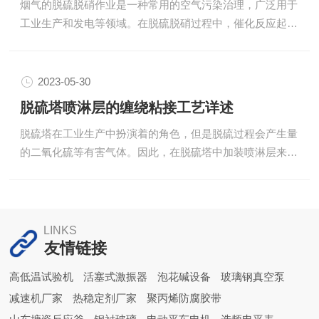
烟气的脱硫脱硝作业是一种常用的空气污染治理，广泛用于
填料应具有好的湿润性和透气性，以气体和液体能够充分接
工业生产和发电等领域。在脱硫脱硝过程中，催化反应起着
触。此外，填料的形状和尺寸也会影响到气液接触的效果，
作用。本文将介绍锅炉烟气脱硫脱硝塔内部的催化反应机制
我们应根据实...
以及相关工艺。脱硫的催化反应主要表现是指将燃煤排放的
二氧化硫(SO2)转化为易处理或无害的物质。在脱硫塔内，
2023-05-30
主要采用湿法脱硫，利用喷淋喷射液将烟气中的SO2吸收到
脱硫塔喷淋层的缠绕粘接工艺详述
液相中，并在液相中进行催化反应。常用的催化剂包括活性
脱硫塔在工业生产中扮演着的角色，但是脱硫过程会产生量
炭、钼酸盐、钒钨酸盐等，它们具有较的催化活性，有助于
的二氧化硫等有害气体。因此，在脱硫塔中加装喷淋层来对
催化氧化和还原反应的进行。脱硫催化反应的工艺可分为两
废气进行处理是一种有方法。本文将介绍脱硫塔喷淋层的缠
个步骤...
绕粘接工艺。一、缠绕层材料喷淋层的缠绕材料通常为玻璃
钢或者聚丙烯等塑料材料。这些材料具有、等点，适合于暴
露在强酸强碱环境下使用。二、缠绕设备缠绕层的制作需要
LINKS
用到的缠绕设备，包括缠绕机、模具等。缠绕机可以自动控
友情链接
制缠绕方向和张力，确保缠绕层的均匀性和一致性。同时，
高低温试验机
活塞式激振器
泡花碱设备
玻璃钢真空泵
还需要选择适当的模具，以缠绕层的尺寸和形状要求。三、
减速机厂家
热稳定剂厂家
聚丙烯防腐胶带
缠绕工艺1....