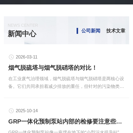
NEWS CENTER
公司新闻
技术文章
新闻中心
2026-03-11
烟气脱硫塔与烟气脱硝塔的对比！
在工业废气治理领域，烟气脱硫塔与烟气脱硝塔是两核心设
备。它们共同承担着减少排放的重任，但针对的污染物类
型、工作原理和路线却存在差异。了解两者的区别，对于理
解具有意义。基本概念烟气脱硫塔：主要用于去除烟气中的
二氧化硫（SO₂），是燃煤电厂、钢铁厂等排放源的配置。
2025-10-14
烟气脱硝塔：主要用于去除烟气中的氮氧化物（x），包括
GRP一体化预制泵站内部的检修要注意些什么？
一氧化氮和二氧化氮，是控制酸雨和光化学烟雾的设备。工
GRP一体化预制泵站像一座埋在地下的“小型污水提升站”，
作原理脱硫塔采用湿法、半干法或干法工艺，其中湿法石灰