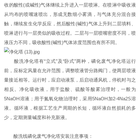
收的酸性(或碱性)气体继续上升进入一层喷淋。在喷淋中吸收液
从均布的喷嘴速喷出，形成无数细小雾滴，与气体充分混合接
触，继续发生化学反应，然后酸性(碱性)气体上升到二层填料、
喷淋进行与一层类似的吸收过程。二层与一层喷嘴密度不同，喷
液压力不同，吸收酸性(碱性)气体浓度范围也有所不同。
酸洗净化塔有“立式”及“卧式”两种，磷化废气净化塔运行
前，应标定风量在允许范围，调整喷液管分路阀门，使两层喷液
量接近相等。运行时，应启动液泵，后启动通风机，停机时与之
相反。净化吸收液，用于盐酸、硫酸等酸雾治理时，一般为
5NaOH溶液；用于氮氧化物治理时，采用5NaOH加2-4Na2S溶
液。循环液，根据工艺生产周期的长短，循环液自然损耗的多
少，定期测量碱度和补充新液。
酸洗线磷化废气净化塔安装注意事项：