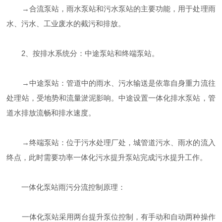
→合流泵站，雨水泵站和污水泵站的主要功能，用于处理雨
水、污水、工业废水的截污和排放。
2、按排水系统分：中途泵站和终端泵站。
→中途泵站：管道中的雨水、污水输送是依靠自身重力流往
处理站，受地势和流量淤泥影响。中途设置一体化排水泵站，管
道水排放流畅和排水速度。
→终端泵站：位于污水处理厂处，城管道污水、雨水的流入
终点，此时需要功率一体化污水提升泵站完成污水提升工作。
一体化泵站雨污分流控制原理：
一体化泵站采用两台提升泵位控制，有手动和自动两种操作