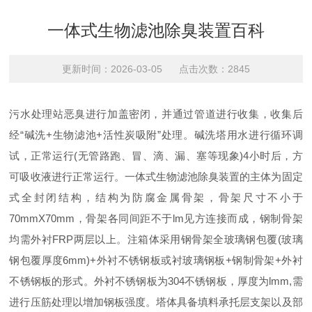
一体式生物滤池除臭装置百科
更新时间：2026-03-05 点击次数：2845
污水处理站恶臭进行加盖密闭，并通过管道进行收集，收集后
经“碱洗+生物滤池+活性炭吸附”处理。碱洗塔用水进行循环调
试，正常运行(无管路跑、冒、滴、漏、塞等现象)4小时后，方
可吸收液进行正常运行。一体式生物滤池除臭装置的主体为固定
式全封闭结构，结构为防腐金属骨架，骨架尺寸不小于
70mmX70mm，骨架各同间距不于lm见方连接而成，钢制骨架
均需外衬FRP两层以上。注箱体采用钢骨架全玻璃钢包覆(玻璃
钢包覆厚度6mm)+外衬不锈钢板或衬玻璃钢板+钢制骨架+外衬
不锈钢板的形式。外衬不锈钢板为304不锈钢板，厚度为lmm,需
进行压筋处理以增加钢板强度。塔体具备填料承托层支架以及部