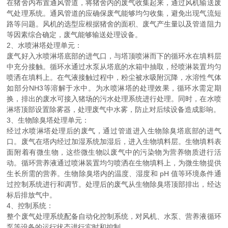
在猪舍内布置通风管道，将猪舍内的废气收集起来，通过风机输送废
气处理系统。通风管道的应确保废气能够均匀收集，避免出现气流短
路等问题。风机的选型应根据猪舍的面积、废气产生量以及管道阻力
等因素综合确定，废气能够输送处理设备。
2、水喷淋塔处理单元：
废气好入水喷淋塔底部的进气口，与塔顶喷淋而下的循环水在填料层
中充分接触。循环水通过水泵从塔底的水箱中抽取，经喷淋装置均匀
喷洒在填料上。在气液接触过程中，粉尘被水吸附沉降，水溶性气体
如部分NH3等溶解于水中。为水喷淋塔的处理效果，循环水需定期
换，排出的废水可接入猪场的污水处理系统进行处理。同时，在水喷
淋塔顶部设置除雾器，处理废气中水雾，防止对后续设备造成影响。
3、生物除臭塔处理单元：
经过水喷淋塔处理后的废气，通过管道进入生物除臭塔底部的进气
口。废气在塔内经过加湿系统加湿后，进入生物填料层。生物填料表
面附着有微生物，这些微生物以废气中的污染物为营养物质进行活
动。循环营养液通过喷淋装置均匀喷洒在生物填料上，为微生物提供
生长所需的营养。生物除臭塔内的温度、湿度和 pH 值等环境条件通
过控制系统进行和调节。处理后的废气从生物除臭塔顶部排出，经达
标后排放气中。
4、控制系统：
整个废气处理系统配备自动化控制系统，对风机、水泵、营养液循环
泵等设备的运行状态进行实时和控制。