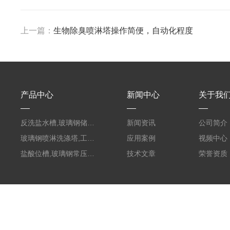
上一篇：
生物除臭喷淋塔操作简便，自动化程度
产品中心
新闻中心
关于我
反洗盐水槽,玻璃钢储罐PVC外缠FRP
新闻资讯
公司简介
玻璃钢喷淋洗涤塔,工业酸碱废气处理装置
应用案例
视频中心
盐酸位槽,玻璃钢常压容器
技术文章
荣誉资质
版权所有 © 2026 枣强县润和环保设备有限公司
备案号：冀ICP备1