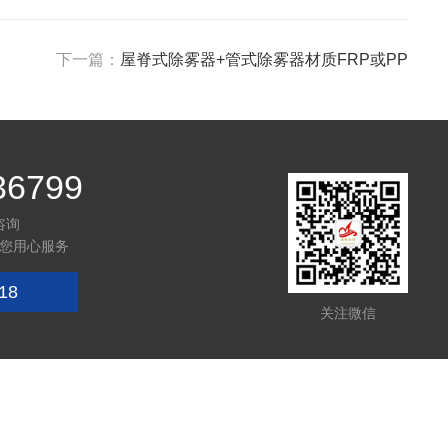
下一篇：
屋脊式除雾器+管式除雾器材质FRP或PP
36799
咨询
您用心服务
18
关注微信
技术支持：
环保在线
管理登陆
sitemap.xml