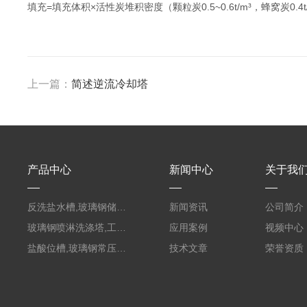
填充=填充体积×活性炭堆积密度（颗粒炭0.5~0.6t/m³，蜂窝炭0.4t
上一篇：
简述逆流冷却塔
产品中心
新闻中心
关于我
反洗盐水槽,玻璃钢储罐PVC外缠FRP
新闻资讯
公司简介
玻璃钢喷淋洗涤塔,工业酸碱废气处理装置
应用案例
视频中心
盐酸位槽,玻璃钢常压容器
技术文章
荣誉资质