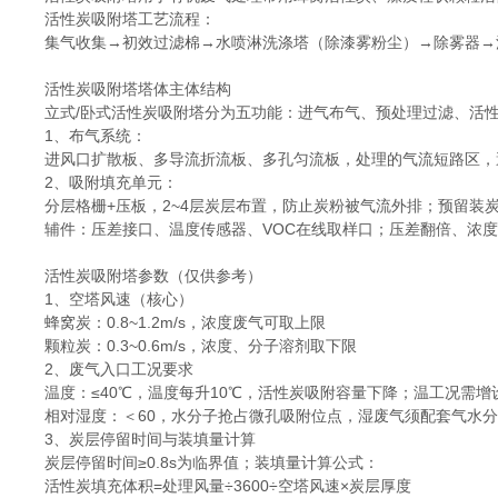
活性炭吸附塔工艺流程：
集气收集→初效过滤棉→水喷淋洗涤塔（除漆雾粉尘）→除雾器→
活性炭吸附塔塔体主体结构
立式/卧式活性炭吸附塔分为五功能：进气布气、预处理过滤、活
1、布气系统：
进风口扩散板、多导流折流板、多孔匀流板，处理的气流短路区，
2、吸附填充单元：
分层格栅+压板，2~4层炭层布置，防止炭粉被气流外排；预留装
辅件：压差接口、温度传感器、VOC在线取样口；压差翻倍、浓度
活性炭吸附塔参数（仅供参考）
1、空塔风速（核心）
蜂窝炭：0.8~1.2m/s，浓度废气可取上限
颗粒炭：0.3~0.6m/s，浓度、分子溶剂取下限
2、废气入口工况要求
温度：≤40℃，温度每升10℃，活性炭吸附容量下降；温工况需
相对湿度：＜60，水分子抢占微孔吸附位点，湿废气须配套气水
3、炭层停留时间与装填量计算
炭层停留时间≥0.8s为临界值；装填量计算公式：
活性炭填充体积=处理风量÷3600÷空塔风速×炭层厚度