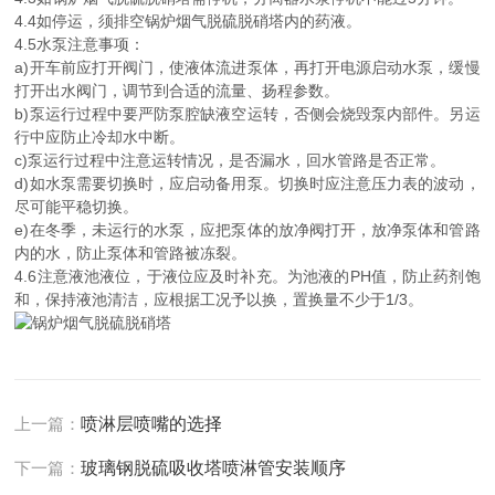
4.4如停运，须排空锅炉烟气脱硫脱硝塔内的药液。
4.5水泵注意事项：
a)开车前应打开阀门，使液体流进泵体，再打开电源启动水泵，缓慢
打开出水阀门，调节到合适的流量、扬程参数。
b)泵运行过程中要严防泵腔缺液空运转，否侧会烧毁泵内部件。另运
行中应防止冷却水中断。
c)泵运行过程中注意运转情况，是否漏水，回水管路是否正常。
d)如水泵需要切换时，应启动备用泵。切换时应注意压力表的波动，
尽可能平稳切换。
e)在冬季，未运行的水泵，应把泵体的放净阀打开，放净泵体和管路
内的水，防止泵体和管路被冻裂。
4.6注意液池液位，于液位应及时补充。为池液的PH值，防止药剂饱
和，保持液池清洁，应根据工况予以换，置换量不少于1/3。
上一篇：
喷淋层喷嘴的选择
下一篇：
玻璃钢脱硫吸收塔喷淋管安装顺序