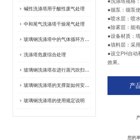
●洗涤塔规格：直
碱性洗涤塔用于酸性废气处理
●循泵：循泵
●喷水层：喷水
中和尾气洗涤塔干燥尾气处理
●除雾层：能
●设备材质：
玻璃钢洗涤塔中的气体循环方式探讨
●填料层：采
●设立PH自
洗涤塔危废综合处理
效果。
玻璃钢洗涤塔在进行蒸汽吹扫时要注意哪些？
产
玻璃钢洗涤塔的支撑架如何安装紧固？
玻璃钢洗涤塔的使用规定说明
您的