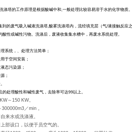
雾洗涤塔的工作原理是根据酸碱中和,一般处理比较容易溶于水的化学物质
集到的废气吸入碱液洗涤塔,酸雾洗涤塔内，流经填充层（气/液接触反应
的酸性或碱性污物。洗涤后，废液收集集水槽中，再废水系统处理。
处理系统，、处理方法简单；
适用于空间安装；
及液态污染源；
染源；
量。
且的处理酸性和碱性废气，去除率可达99以上。
KW～150 KW。
300000m3／min 。
用自来水或洗涤液。
塔上部设口，以便于员空气的。