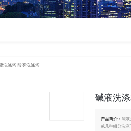
液洗涤塔,酸雾洗涤塔
碱液洗涤
产品简介：
碱液
或几种组分洗涤