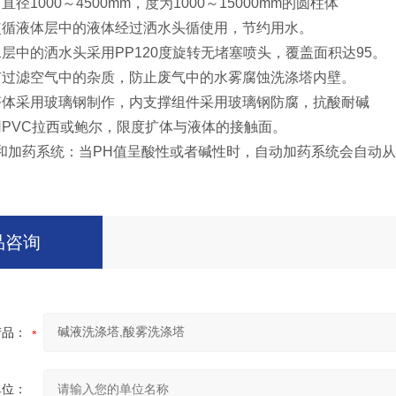
径1000～4500mm，度为1000～15000mm的圆柱体
使循液体层中的液体经过洒水头循使用，节约用水。
层中的洒水头采用PP120度旋转无堵塞喷头，覆盖面积达95。
有过滤空气中的杂质，防止废气中的水雾腐蚀洗涤塔内壁。
塔体采用玻璃钢制作，内支撑组件采用玻璃钢防腐，抗酸耐碱
用PVC拉西或鲍尔，限度扩体与液体的接触面。
动和加药系统：当PH值呈酸性或者碱性时，自动加药系统会自动
品咨询
产品：
单位：