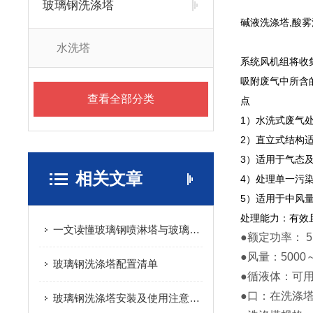
玻璃钢洗涤塔
碱液洗涤塔,酸
水洗塔
系统风机组将收
吸附废气中所含
查看全部分类
点
1）水洗式废气
2）直立式结构
3）适用于气态
相关文章
4）处理单一污
5）适用于中风
处理能力：有效
一文读懂玻璃钢喷淋塔与玻璃钢洗涤塔的区别：两种设备，大部分的人叫不对名字，用不对场合
●额定功率： 5
●风量：5000～
玻璃钢洗涤塔配置清单
●循液体：可
●口：在洗涤
玻璃钢洗涤塔安装及使用注意事项