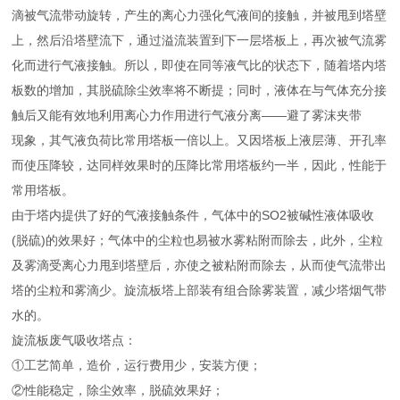
滴被气流带动旋转，产生的离心力强化气液间的接触，并被甩到塔壁
上，然后沿塔壁流下，通过溢流装置到下一层塔板上，再次被气流雾
化而进行气液接触。所以，即使在同等液气比的状态下，随着塔内塔
板数的增加，其脱硫除尘效率将不断提；同时，液体在与气体充分接
触后又能有效地利用离心力作用进行气液分离——避了雾沫夹带
现象，其气液负荷比常用塔板一倍以上。又因塔板上液层薄、开孔率
而使压降较，达同样效果时的压降比常用塔板约一半，因此，性能于
常用塔板。
由于塔内提供了好的气液接触条件，气体中的SO2被碱性液体吸收
(脱硫)的效果好；气体中的尘粒也易被水雾粘附而除去，此外，尘粒
及雾滴受离心力甩到塔壁后，亦使之被粘附而除去，从而使气流带出
塔的尘粒和雾滴少。旋流板塔上部装有组合除雾装置，减少塔烟气带
水的。
旋流板废气吸收塔点：
①工艺简单，造价，运行费用少，安装方便；
②性能稳定，除尘效率，脱硫效果好；