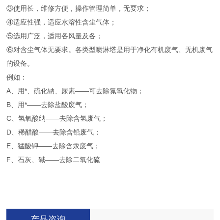
③使用长，维修方便，操作管理简单，无要求；
④适应性强，适应水溶性含尘气体；
⑤选用广泛，适用各风量及各；
⑥对含尘气体无要求。各类型喷淋塔是用于净化有机废气、无机废气
的设备。
例如：
A、用*、硫化钠、尿素——可去除氮氧化物；
B、用*——去除盐酸废气；
C、氢氧酸纳——去除含氢废气；
D、稀醋酸——去除含铅废气；
E、猛酸钾——去除含汞废气；
F、石灰、碱——去除二氧化硫
产品咨询