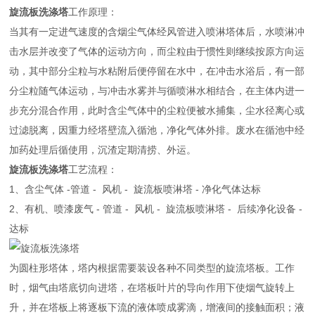
旋流板洗涤塔
工作原理：
当其有一定进气速度的含烟尘气体经风管进入喷淋塔体后，水喷淋冲
击水层并改变了气体的运动方向，而尘粒由于惯性则继续按原方向运
动，其中部分尘粒与水粘附后便停留在水中，在冲击水浴后，有一部
分尘粒随气体运动，与冲击水雾并与循喷淋水相结合，在主体内进一
步充分混合作用，此时含尘气体中的尘粒便被水捕集，尘水径离心或
过滤脱离，因重力经塔壁流入循池，净化气体外排。废水在循池中经
加药处理后循使用，沉渣定期清捞、外运。
旋流板洗涤塔
工艺流程：
1、含尘气体 -管道 - 风机 - 旋流板喷淋塔 - 净化气体达标
2、有机、喷漆废气 - 管道 - 风机 - 旋流板喷淋塔 - 后续净化设备 -
达标
为圆柱形塔体，塔内根据需要装设各种不同类型的旋流塔板。工作
时，烟气由塔底切向进塔，在塔板叶片的导向作用下使烟气旋转上
升，并在塔板上将逐板下流的液体喷成雾滴，增液间的接触面积；液