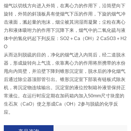
烟气以切线方向进入外筒，在离心力的作用下，沿筒壁向下
旋转，外筒的斜顶板具有使烟气下压的作用，下旋的烟气冲
击液面，溅起量的泡沫，烟尘被其润湿而凝聚；尘粒在离心
力和液体吸咐力的作用下沉降下来，烟气中的二氧化硫与液
体中的氢化钙起下列反应：SO2＋Ca（OH）2 CaSO3＋H2
O
从而达到脱硫的目的，净化的烟气进入内筒后，经二道脱水
器，形成旋转向上气流，依靠离心力的作用将所携带的水份
甩向内筒壁，并沿壁下降到锥形沉淀室，脱水后的净化烟气
后通过除尘器顶部管引出。锥形沉淀室下部装有链板式除灰
机，将沉淀物连续输出。沉淀室的液位控制箱补液管保持正
常液位。在运行时应定期在加药箱内加入50mm尺寸块度的
生石灰（CaO）使之形成Ca（OH）2参与脱硫的化学反
应。