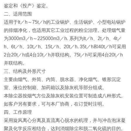
鉴定和《投产》鉴定。
二、适用范围
适用于It／h～75t／h的工业锅炉、生活锅炉、小型电站锅炉
的排烟净化，也适用其它工业过程的粉尘治理。处理烟气量
为3000m3／h～225000m3／h. 系列为It／h、2t／h、4t／
h、6t／h、10t／h、15t／h、20t／h. 35t／h和40t／h可采用
2台20t／h或4台10t／h并联结构。75t／h可采用4台20t／h
并联结构。
三、结构及外形尺寸
主要由烟气、外筒、内筒、脱水器、净化烟气、锥形沉淀
室、液位控制箱、加药箱以及除灰机等部分组成。
本除尘器按烟气方位及除灰机安装位置可制造成八种形式。
如客户另有要求，可与本厂协商，在订货时注明。
四、工作原理
采用旋风离心分离及直流离心脱水的机理，并与冲击泡沫凝
聚及化学反应相结合，达到消烟除尘和脱二氧化硫的目的。