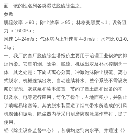
面，该的性名列各类湿法脱硫除尘之。
参数
脱硫效率 ＞90； 除尘效率 ＞95； 林格曼黑度＜1；设备阻
力 ＜1600Pa；
风速 14-24m/s； 气体塔内上升速度 4-8 m/s； 水汽比 0.1-0.
3㎏；
一、我厂的窑厂脱硫除尘塔报价主要用于治理工业锅炉的排
烟污染。它集消烟、除尘、脱硫、机械出灰及补水控制为一
体，其之处是：下旋式离心分离、冲激泡沫除尘脱硫、离心
式脱水、机械连续出灰、自动连续补水。整个系统不需设灰
浆沉淀池、灰浆泵和喷淋装置，节约了量土建和设备的初，
以及水、电等运行应用，简化了操作，占地面积小，并防止
了喷嘴易堵塞等。其的脱水装置避了烟气带水所造成的引风
机腐蚀和振动。除尘器内壁采用耐磨防腐涂层作壁衬，提了
使用。
经《除尘设备监督中心》，各项均达到内水平。并通过《》