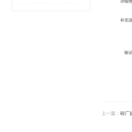
详细
补充
验
上一篇：
砖厂