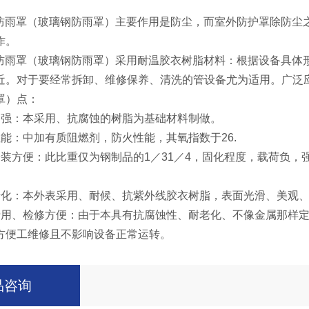
送机防雨罩（玻璃钢防雨罩）主要作用是防尘，而室外防护罩除防
作。
输送机防雨罩（玻璃钢防雨罩）采用耐温胶衣树脂材料：根据设备具
近。对于要经常拆卸、维修保养、清洗的管设备尤为适用。广泛
罩）点：
力强：本采用、抗腐蚀的树脂为基础材料制做。
能：中加有质阻燃剂，防火性能，其氧指数于26.
安装方便：此比重仅为钢制品的1／31／4，固化程度，载荷负
老化：本外表采用、耐候、抗紫外线胶衣树脂，表面光滑、美观
费用、检修方便：由于本具有抗腐蚀性、耐老化、不像金属那样
方便工维修且不影响设备正常运转。
品咨询