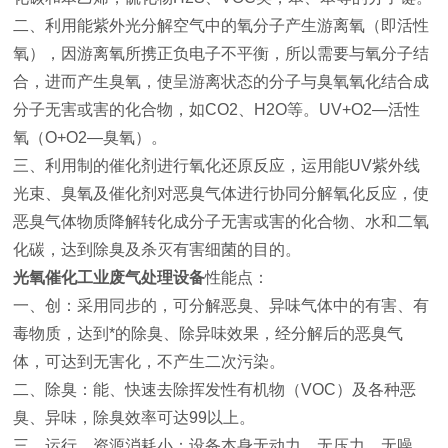
二、利用能紫外光分解空气中的氧分子产生游离氧（即活性
氧），因游离氧所携正负电子不平衡，所以需要与氧分子结
合，进而产生臭氧，使呈游离状态的分子与臭氧氧化结合成
分子无害或害的化合物，如CO2、H2O等。UV+O2—活性
氧（O+O2—臭氧）。
三、利用制的催化剂进行氧化还原反应，运用能UV紫外线
光束、臭氧及催化剂对恶臭气体进行协同分解氧化反应，使
恶臭气体物质降解转化成分子无害或害的化合物、水和二氧
化碳，达到除臭及杀灭有害细菌的目的。
光氧催化工业废气处理设备
性能点：
一、创：采用同步的，可分解恶臭、异味气体中的有害、有
毒物质，达到*的除臭、除异味效果，经分解后的恶臭气
体，可达到无害化，不产生二次污染。
二、除臭：能、快速去除挥发性有机物（VOC）及各种恶
臭、异味，除臭效率可达99以上。
三、运行，资源消耗小：设备本身无动力、无压力、无噪