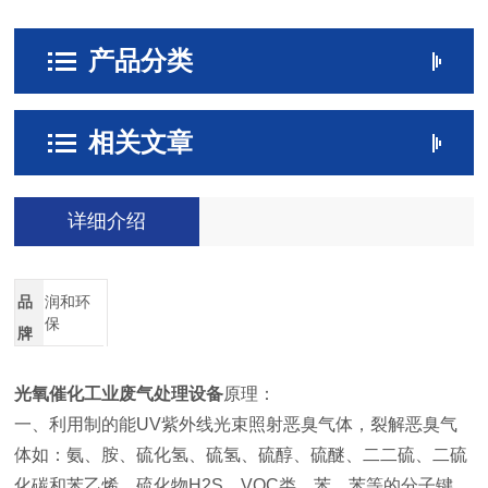
产品分类
相关文章
详细介绍
品
润和环
保
牌
光氧催化工业废气处理设备
原理：
一、利用制的能UV紫外线光束照射恶臭气体，裂解恶臭气
体如：氨、胺、硫化氢、硫氢、硫醇、硫醚、二二硫、二硫
化碳和苯乙烯，硫化物H2S、VOC类，苯、苯等的分子键。