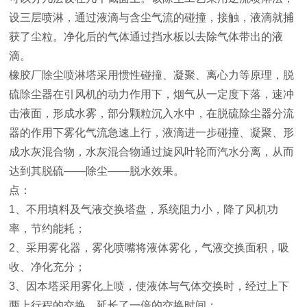
设三层喷淋，通过液滴与含尘气流的碰撞，接触，液滴就捕
获了尘粒。净化后的气体通过挡水板以去除气体带出的液
滴。
橡胶厂除尘喷淋塔采用惯性碰撞、凝聚、离心力等原理，脱
硫除尘器在引风机的动力作用下，烟气从一定度下落，速冲
击液面，形成水雾，部分颗粒沉入水中，在脱硫除尘器分流
器的作用下雾化气流急速上行，液滴进一步碰撞、凝聚、形
成水灰混合物，水灰混合物通过旋风叶轮而汽水分离，从而
达到其脱硫——除尘——脱水效果。
点：
1、不用填料及气液交换塔盘，系统阻力小，降了风机功
率，节约能耗；
2、采用雾化器，雾化喷嘴将液体雾化，气液交换面积，吸
收、净化充分；
3、因本塔采用雾化上喷，使液体与气体交换时，经过上下
两上行程的交换，延长了一倍的交换时间；