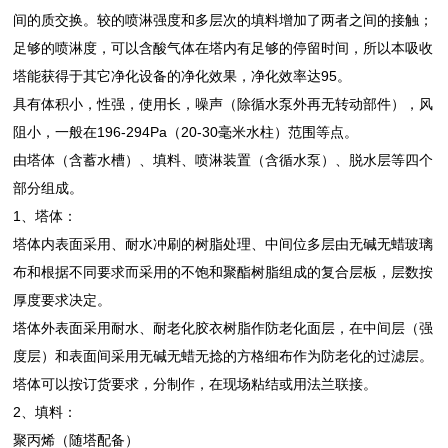
间的质交换。较的喷淋强度和多层次的填料增加了两者之间的接触；
足够的喷淋度，可以含酸气体在塔内有足够的停留时间，所以本吸收
塔能获得于其它净化设备的净化效果，净化效率达95。
具有体积小，性强，使用长，噪声（除循水泵外再无转动部件），风
阻小，一般在196-294Pa（20-30毫米水柱）范围等点。
由塔体（含蓄水槽）、填料、喷淋装置（含循水泵）、脱水层等四个
部分组成。
1、塔体：
塔体内表面采用、耐水冲刷的树脂处理、中间位多层由无碱无蜡玻璃
布和根据不同要求而采用的不饱和聚酯树脂组成的复合层板，层数按
厚度要求决定。
塔体外表面采用耐水、耐老化胶衣树脂作防老化面层，在中间层（强
度层）和表面间采用无碱无蜡无捻的方格细布作为防老化的过滤层。
塔体可以按订货要求，分制作，在现场粘结或用法兰联接。
2、填料：
聚丙烯（随塔配备）