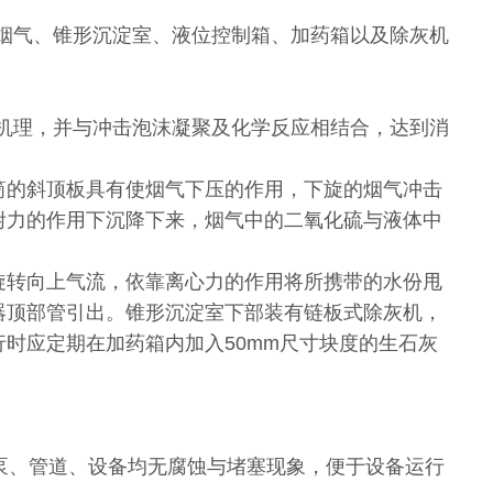
烟气、锥形沉淀室、液位控制箱、加药箱以及除灰机
机理，并与冲击泡沫凝聚及化学反应相结合，达到消
筒的斜顶板具有使烟气下压的作用，下旋的烟气冲击
咐力的作用下沉降下来，烟气中的二氧化硫与液体中
旋转向上气流，依靠离心力的作用将所携带的水份甩
器顶部管引出。锥形沉淀室下部装有链板式除灰机，
时应定期在加药箱内加入50mm尺寸块度的生石灰
水泵、管道、设备均无腐蚀与堵塞现象，便于设备运行