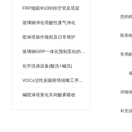
FRP烟囱Φ1000排空管及塔架
您的
玻璃钢净化塔酸性废气净化
联系
喷淋塔操作规程及日常维护
玻璃钢GRP一体化预制泵站的抗浮计算
常用
化学洗涤设备(酸洗+碱洗)
VOCs活性炭吸附塔镭雕工序废气净化
详细
碱喷淋塔浆化车间酸雾吸收
补充