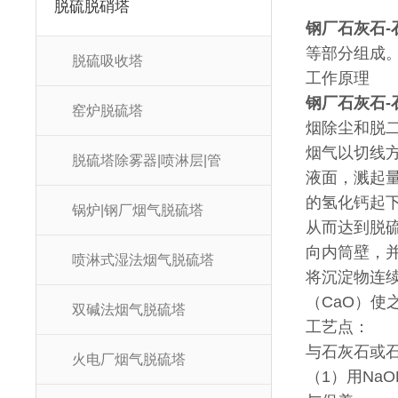
脱硫脱硝塔
钢厂石灰石-
等部分组成
脱硫吸收塔
工作原理
钢厂石灰石-
窑炉脱硫塔
烟除尘和脱
烟气以切线
脱硫塔除雾器|喷淋层|管
液面，溅起
的氢化钙起下列
锅炉|钢厂烟气脱硫塔
从而达到脱
向内筒壁，
喷淋式湿法烟气脱硫塔
将沉淀物连
（CaO）使
双碱法烟气脱硫塔
工艺点：
与石灰石或
火电厂烟气脱硫塔
（1）用Na