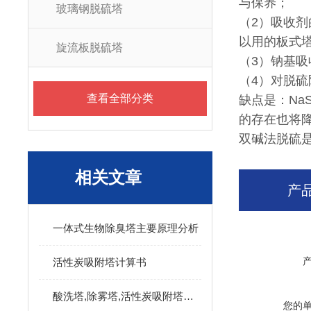
与保养；
玻璃钢脱硫塔
（2）吸收
以用的板式
旋流板脱硫塔
（3）钠基吸
（4）对脱
查看全部分类
缺点是：Na
的存在也将
双碱法脱硫
相关文章
产
一体式生物除臭塔主要原理分析
活性炭吸附塔计算书
酸洗塔,除雾塔,活性炭吸附塔处理烘干废气
您的