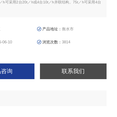
0t／h可采用2台20t／h或4台10t／h并联结构。75t／h可采用4台
。
议
产品地址：
衡水市
6-06-10
浏览次数：
3814
品咨询
联系我们