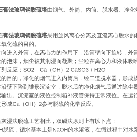
石膏法玻璃钢脱硫塔
由烟气、外筒、内筒、脱水器、净化
。
石膏法玻璃钢脱硫塔
采用旋风离心分离及直流离心脱水的
二氧化硫的目的。
方向进入外筒，在离心力的作用下，沿筒壁向下旋转，外
量的泡沫，烟尘被其润湿而凝聚；尘粒在离心力和液体吸
反应：SO2＋Ca（OH）2 CaSO3＋H2O
硫的目的，净化的烟气进入内筒后，经二道脱水器，形成
并沿壁下降到锥形沉淀室，脱水后的净化烟气后通过除尘
续输出。沉淀室的液位控制箱补液管保持正常液位。在运行
之形成Ca（OH）2参与脱硫的化学反应。
石灰湿法脱硫工艺相比，双碱法原则上有以下点：
OH脱硫，循水基本上是NaOH的水溶液，在循过程中对