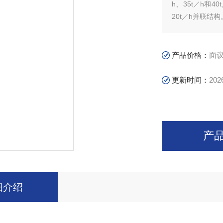
h、35t／h和4
20t／h并联结构
产品价格：
面
更新时间：
202
产
细介绍