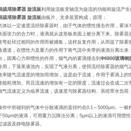
钢脱硫塔除雾器 旋流板
利用旋流板变轴流为旋流的功能和旋流产生
钢脱硫塔除雾器 旋流板
由板片、支承装置构成，原理：
气体以一定速度流经除雾器时，由于气体的惯性撞击作用，雾沫
表面张力的合力时，液滴就从波形板表面上被分离下来。除雾器
转弯处经过相同的作用而被捕集，这样反复作用，从而提了除雾
曲通道，在惯性力及重力的作用下将气流中夹带的液滴分离出来
向，因离心力和惯性的作用，烟气内的雾滴撞击到
Φ6800玻璃
作用，下落浆液池内，实现了气液分离，使得流经除雾器的烟气
效率随气流速度的增加而增加，这是由于流速，作用于雾滴上的
使能耗增加。而且流速的增加有一定的限度，流速过会造成二次
烟气流速定义为临界流速，该速度与除雾器结构、系统带水负荷
作中所碰到的气体中分散液滴的直径约在0.1～5000μm。一般
于50μm的液滴，可用重力沉降法分离；5μm以上的液滴可用惯
过滤器及静电除雾器。