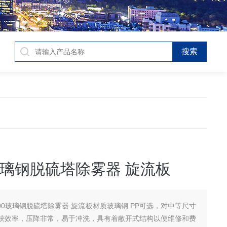
0玻璃钢脱硫塔除雾器 旋流板
800玻璃钢脱硫塔除雾器 旋流板材质玻璃钢 PP可选，对中等尺寸
获效率，压降非常，易于冲洗，具有着敝开式结构以便维修和费