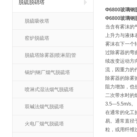
脱硫脱硝塔
Φ6800玻璃
Φ6800玻璃
脱硫吸收塔
当含有雾沫的
上升力与液体
窑炉脱硫塔
雾沫在下一个
过除雾器的弯
脱硫塔除雾器|喷淋层|管
续改变运动方
流，因重力的
锅炉|钢厂烟气脱硫塔
除雾器的除雾
阻力增加，也
喷淋式湿法烟气脱硫塔
二次带水时的
3.5—5.5m/s。
双碱法烟气脱硫塔
在通常的化工操
易。通常直径
火电厂烟气脱硫塔
粒，或用纤维