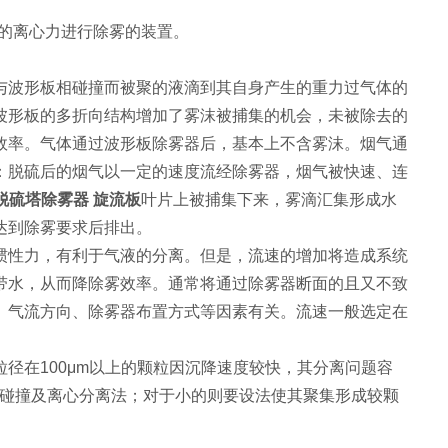
的离心力进行除雾的装置。
与波形板相碰撞而被聚的液滴到其自身产生的重力过气体的
波形板的多折向结构增加了雾沫被捕集的机会，未被除去的
效率。气体通过波形板除雾器后，基本上不含雾沫。烟气通
：脱硫后的烟气以一定的速度流经除雾器，烟气被快速、连
钢脱硫塔除雾器 旋流板
叶片上被捕集下来，雾滴汇集形成水
达到除雾要求后排出。
惯性力，有利于气液的分离。但是，流速的增加将造成系统
带水，从而降除雾效率。通常将通过除雾器断面的且又不致
、气流方向、除雾器布置方式等因素有关。流速一般选定在
粒径在100μm以上的颗粒因沉降速度较快，其分离问题容
性碰撞及离心分离法；对于小的则要设法使其聚集形成较颗