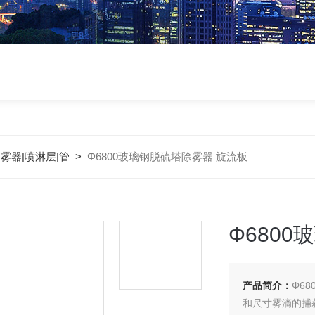
雾器|喷淋层|管
>
Φ6800玻璃钢脱硫塔除雾器 旋流板
Φ680
产品简介：
Φ6
和尺寸雾滴的捕