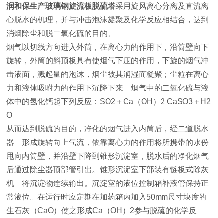
润和保生产玻璃钢旋流板脱硫塔
采用旋风离心分离及直流离
心脱水的机理，并与冲击泡沫凝聚及化学反应相结合，达到
消烟除尘和脱二氧化硫的目的。
烟气以切线方向进入外筒，在离心力的作用下，沿筒壁向下
旋转，外筒的斜顶板具有使烟气下压的作用，下旋的烟气冲
击液面，溅起量的泡沫，烟尘被其润湿而凝聚；尘粒在离心
力和液体吸咐力的作用下沉降下来，烟气中的二氧化硫与液
体中的氢化钙起下列反应：SO2＋Ca（OH）2 CaSO3＋H2
O
从而达到脱硫的目的，净化的烟气进入内筒后，经二道脱水
器，形成旋转向上气流，依靠离心力的作用将所携带的水份
甩向内筒壁，并沿壁下降到锥形沉淀室，脱水后的净化烟气
后通过除尘器顶部管引出。锥形沉淀室下部装有链板式除灰
机，将沉淀物连续输出。沉淀室的液位控制箱补液管保持正
常液位。在运行时应定期在加药箱内加入50mm尺寸块度的
生石灰（CaO）使之形成Ca（OH）2参与脱硫的化学反