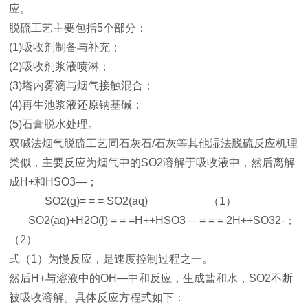
应。
脱硫工艺主要包括5个部分：
(1)吸收剂制备与补充；
(2)吸收剂浆液喷淋；
(3)塔内雾滴与烟气接触混合；
(4)再生池浆液还原钠基碱；
(5)石膏脱水处理。
双碱法烟气脱硫工艺同石灰石/石灰等其他湿法脱硫反应机理
类似，主要反应为烟气中的SO2溶解于吸收液中，然后离解
成H+和HSO3—；
SO2(g)= = = SO2(aq) （1）
SO2(aq)+H2O(l) = = =H++HSO3— = = = 2H++SO32-；
（2）
式（1）为慢反应，是速度控制过程之一。
然后H+与溶液中的OH—中和反应，生成盐和水，SO2不断
被吸收溶解。具体反应方程式如下：