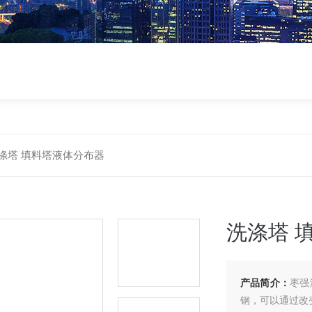
涤塔 填料塔液体分布器
洗涤塔 
产品简介：
枣强
钢，可以通过改