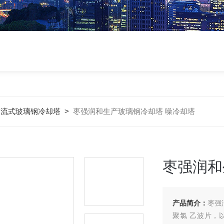
逆流式玻璃钢冷却塔
>
枣强润和生产玻璃钢冷却塔 噪冷却塔
枣强润和
产品简介：
枣强
聚氯 乙波片，