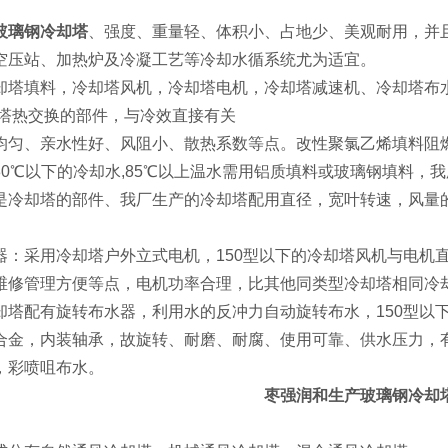
玻璃钢冷却塔
、强度、重量轻、体积小、占地少、美观耐用，并
空压站、加热炉及冷凝工艺等冷却水循系统尤为适宜。
却塔填料，冷却塔风机，冷却塔电机，冷却塔减速机、冷却塔布
却塔热交换的部件，与冷效直接有关
均匀、亲水性好、风阻小、散热系数等点。改性聚氯乙烯填料阻燃
80℃以下的冷却水,85℃以上温水需用铝质填料或玻璃钢填料，
是冷却塔的部件、我厂生产的冷却塔配用直径，宽叶转速，风量的
器：采用冷却塔户外立式电机，150型以下的冷却塔风机与电机直
维修管理方便等点，电机功率合理，比其他同类型冷却塔相同冷
却塔配有旋转布水器，利用水的反冲力自动旋转布水，150型以下
合金，内装轴承，故旋转、耐磨、耐腐、使用可靠、供水压力，
，彩喷咀布水。
枣强润和生产玻璃钢冷却