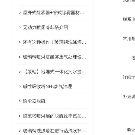
您的
屋脊式除雾器+管式除雾器材质FRP或PP
联系
无动力喷雾冷却塔介绍
常用
还有这种操作！玻璃钢洗涤塔填料的使用、清洗说明
玻璃钢喷淋塔酸雾废气处理设备安装
【泵站】地埋式一体化污水提升泵站下井（池）作业规程
详细
碱性吸收塔NH₃废气治理
补充
除尘器脱硫
脱硫塔喷淋层的脱硫效率该如何提
验
玻璃钢洗涤塔在进行蒸汽吹扫时要注意哪些？