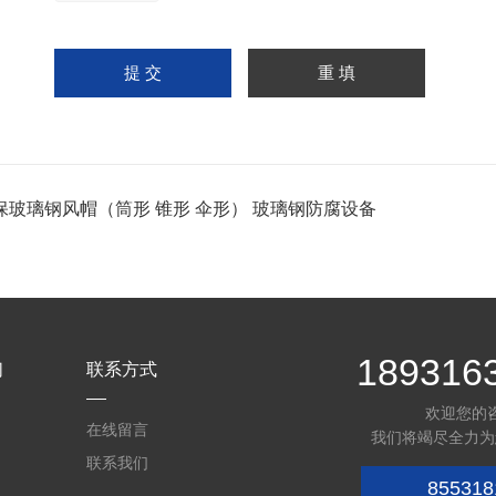
保玻璃钢风帽（筒形 锥形 伞形） 玻璃钢防腐设备
189316
们
联系方式
欢迎您的
在线留言
我们将竭尽全力为
联系我们
855318