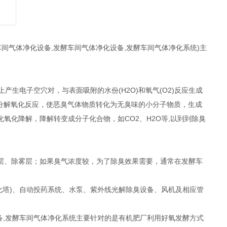
车间气体净化设备,发酵车间气体净化设备,发酵车间气体净化系统)主
产生电子空穴对，与表面吸附的水份(H2O)和氧气(O2)反应生成
体进行分解氧化反应，使恶臭气体物质转化为无臭味的小分子物质，生成
氧化降解，降解转变成分子化合物，如CO2、H2O等,以到到除臭
层、除雾层；如果臭气浓度较，为了除臭效果需要，通常在发酵车
净化塔)、自动投药系统、水泵、紫外线光解除臭设备、风机及相应管
备,发酵车间气体净化系统主要针对的是有机肥厂利用好氧发酵方式