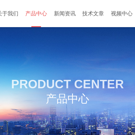
关于我们
产品中心
新闻资讯
技术文章
视频中心
PRODUCT CENTER
产品中心