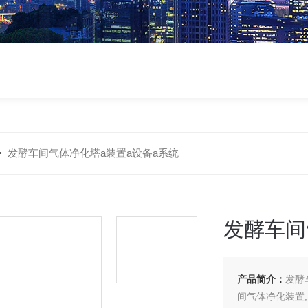
>
发酵车间气体净化塔a装置a设备a系统
发酵车间
产品简介：
发酵
间气体净化装置