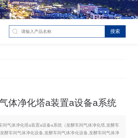
气体净化塔a装置a设备a系统
车间气体净化塔a装置a设备a系统（发酵车间气体净化塔,发酵车
,发酵车间气体净化设备,发酵车间气体净化设备,发酵车间气体净