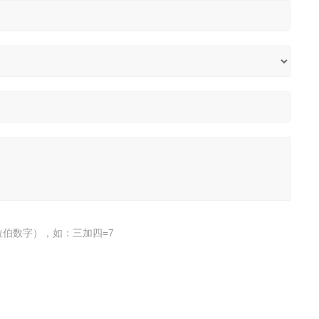
伯数字），如：三加四=7