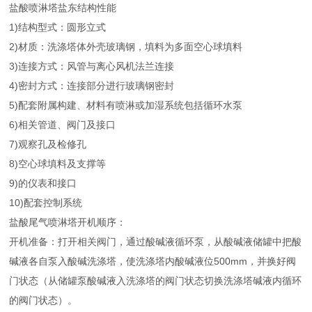
盐酸喷淋塔盐东结构性能
1)结构型式：圆形立式
2)材质：洗涤塔体外壳玻璃钢，填料为多面空心球填料
3)连接方式：风管与离心风机法兰连接
4)密封方式：连接部分进行玻璃钢密封
5)配套附属构建、材料有喷淋或加湿系统包括循环水泵
6)相关管道、阀门及接口
7)观察孔及检修孔
8)空心球填料及支撑等
9)的仪表和接口
10)配套控制系统
盐酸尾气喷淋塔开机顺序：
开机准备：打开相关阀门，通过酸碱液循环泵，从酸碱液储罐中把酸
碱液各自泵入酸碱洗涤塔，使洗涤塔内酸碱液位500mm，并换好阀
门状态（从储罐泵酸碱液入洗涤塔的阀门状态切换洗涤塔碱液内循环
的阀门状态）。