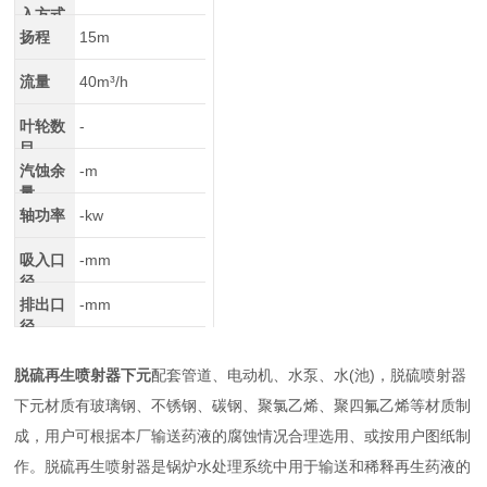
入方式
扬程
15m
流量
40m³/h
叶轮数
-
目
汽蚀余
-m
量
轴功率
-kw
吸入口
-mm
径
排出口
-mm
径
脱硫再生喷射器下元
配套管道、电动机、水泵、水(池)，脱硫喷射器
下元材质有玻璃钢、不锈钢、碳钢、聚氯乙烯、聚四氟乙烯等材质制
成，用户可根据本厂输送药液的腐蚀情况合理选用、或按用户图纸制
作。脱硫再生喷射器是锅炉水处理系统中用于输送和稀释再生药液的