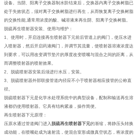
设备。当阴、阳离子交换器制水阶结束后，交换器内离子交换树脂已
处于失效状态，须对离子交换树脂进行再生，从而恢复离子交换树脂
的交换性能,通常用浓度的酸、碱溶液来再生阴、阳离子交换树脂。
脱硫再生喷射器安装、使用与维护：
1、使用时，开启连接再生喷射器下元前后管道上的阀门，使压水进
入喷射器，然后开启药液阀门，并调节其流量，使喷射器溶液浓度达
到要求，可以用改变调节垫片的厚度改变喷嘴与混合之间的距离，从
而调整喷射器的喷射效果。
2、脱硫喷射器安装后须进行水压，安装。
3、脱硫喷射器外部联接管道内径应不小于喷射器相应接管的公称直
径。
脱硫喷射器下元是化学水处理系统中的典型设备，配制和输送再生溶
液都仍使用喷射器。它具有结构紧凑，操作简便。
再生喷射器下元原理：
压原水通过管道阀门进入
脱硫再生喷射器下元
的渐缩，将静压头转换
成动能，在喷嘴处成为速射流，使混合室形成微真空状态，将浓度的