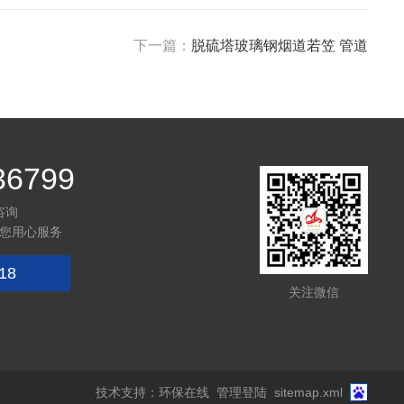
下一篇：
脱硫塔玻璃钢烟道若笠 管道
36799
咨询
您用心服务
18
关注微信
技术支持：
环保在线
管理登陆
sitemap.xml