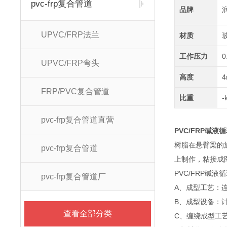
pvc-frp复合管道
品牌
UPVC/FRP法兰
材质
工作压力
0
UPVC/FRP弯头
高度
FRP/PVC复合管道
比重
pvc-frp复合管道直营
PVC/FRP碱液
树脂在悬臂梁的
pvc-frp复合管道
上制作，粘接成
PVC/FRP碱
pvc-frp复合管道厂
A、成型工艺：
B、成型设备：
查看全部分类
C、缠绕成型工