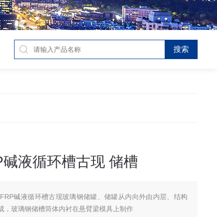
RP碱液循环槽古现 储槽
C/FRP碱液循环槽古现玻璃钢储罐、储罐从内向外由内层、结构
成，玻璃钢储槽筒体内衬在悬臂梁模具上制作