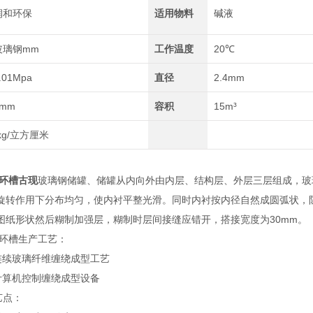
润和环保
适用物料
碱液
玻璃钢mm
工作温度
20℃
.01Mpa
直径
2.4mm
4mm
容积
15m³
-kg/立方厘米
循环槽古现
玻璃钢储罐、储罐从内向外由内层、结构层、外层三层组成，玻
旋转作用下分布均匀，使内衬平整光滑。同时内衬按内径自然成圆弧状，
图纸形状然后糊制加强层，糊制时层间接缝应错开，搭接宽度为30mm。
液循环槽生产工艺：
连续玻璃纤维缠绕成型工艺
计算机控制缠绕成型设备
艺点：