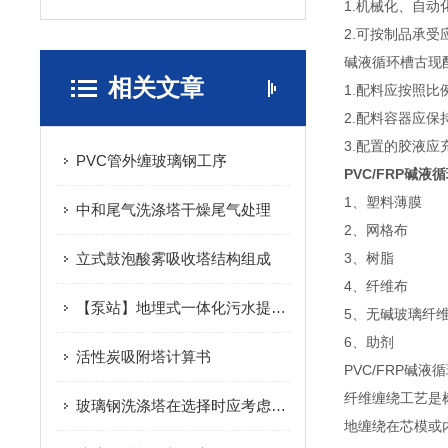
1.机械化、自动
2.可按制品承
碱液循环槽古现
相关文章
1.配料应按照比
2.配料容器应
3.配置的胶液
PVC管外缠玻璃钢工序
PVC/FRP碱液
1、塑料薄膜
中和尾气洗涤塔干燥尾气处理
2、网格布
立式鼓泡酸雾吸收塔结构组成
3、树脂
4、纤维布
【泵站】地埋式一体化污水提升泵站下井（池）作业规程
5、无碱玻璃纤
6、助剂
活性炭吸附塔计算书
PVC/FRP碱
纤维缠绕工艺是
玻璃钢洗涤塔在选择时应考虑的因素
地缠绕在芯模或