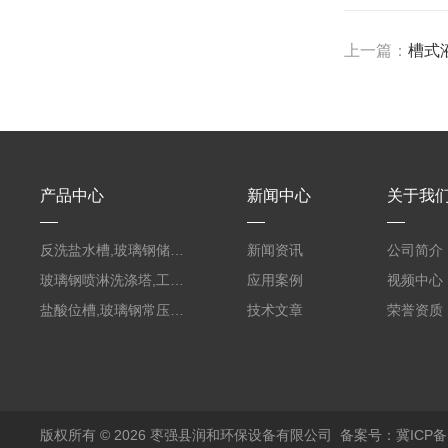
上一篇：
槽式
产品中心
新闻中心
关于我
反洗盐水槽,玻璃钢储罐PVC外缠FRP
新闻资讯
公司简介
玻璃钢喷淋洗涤塔,工业酸碱废气处理装置
应用案例
视频中心
盐酸位槽,玻璃钢常压容器
技术文章
荣誉资质
版权所有 © 2026 枣强县润和环保设备有限公司
备案号：冀ICP备1