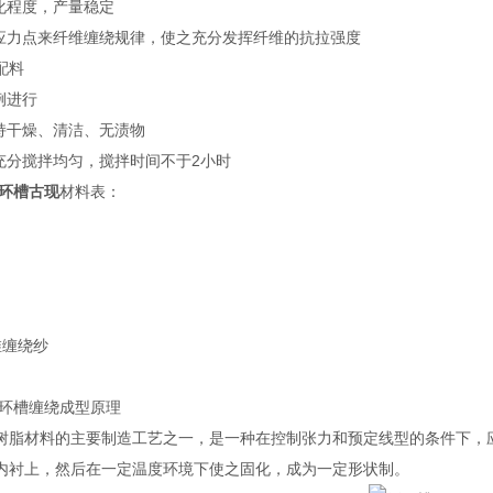
化程度，产量稳定
受应力点来纤维缠绕规律，使之充分发挥纤维的抗拉强度
配料
例进行
保持干燥、清洁、无渍物
应充分搅拌均匀，搅拌时间不于2小时
循环槽古现
材料表：
维缠绕纱
液循环槽缠绕成型原理
树脂材料的主要制造工艺之一，是一种在控制张力和预定线型的条件下，
内衬上，然后在一定温度环境下使之固化，成为一定形状制。