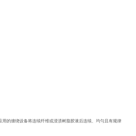
应用的缠绕设备将连续纤维或浸渍树脂胶液后连续、均匀且有规律