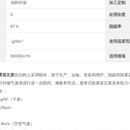
润和环保
加工定制
0
处理浓度
97％
脱硫率
-g/Nm³
使用温度范
80000m³/h
适用领域
雾器瓦窝
在结构上采用模块，便于生产、运输、安装和维护。脱硫塔除雾
可对烟气液滴进行进一步阻挡、捕集和导流，屋脊式除雾器瓦窝具有阻力
数：
g/N³（干基）
26μm
7.8m/s（空塔气速）