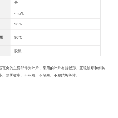
是
-mg/L
98％
围
90℃
脱硫
器瓦窝的主要部件为叶片，采用的叶片有折板形、正弦波形和倒钩
小、除雾效率、不积灰、不堵塞、不易结垢等性。