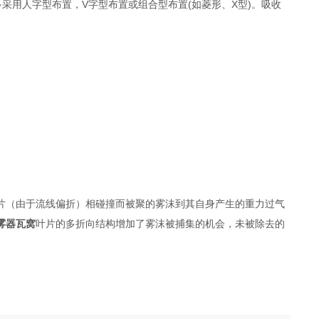
采用人字型布置，V字型布置或组合型布置(如菱形、X型)。吸收
片（由于流线偏折）相碰撞而被聚的雾沫到其自身产生的重力过气
雾器瓦窝
叶片的多折向结构增加了雾沫被捕集的机会，未被除去的