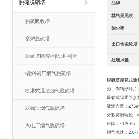
脱硫脱硝塔
品牌
林格曼黑度
脱硫吸收塔
除尘率
窑炉脱硫塔
出口含尘浓度
脱硫塔除雾器|喷淋层|管
处理风量
锅炉|钢厂烟气脱硫塔
脱硫塔屋脊式除
形，倒钩形叶片
喷淋式湿法烟气脱硫塔
屋脊式除雾器参
液滴含量：≤75m
双碱法烟气脱硫塔
分割雾滴粒径：≥
压降：≤120Pa
火电厂烟气脱硫塔
烟气流速：2.8-