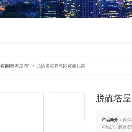
雾器|喷淋层|管
>
脱硫塔屋脊式除雾器瓦窝
脱硫塔屋
产品简介：
脱硫
和维护。脱硫塔