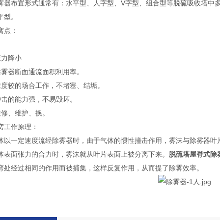
雾器布置形式通常有：水平型、人字型、V字型、组合型等脱硫吸收塔中多
平型。
窝点：
压力降小
除雾器断面通流面积利用率。
浓度较的场合工作，不堵塞、结垢。
冲击的能力强，不易毁坏。
检修、维护、换。
窝工作原理：
体以一定速度流经除雾器时，由于气体的惯性撞击作用，雾沫与除雾器叶
体表面张力的合力时，雾沫就从叶片表面上被分离下来。
脱硫塔屋脊式除
弯处经过相同的作用而被捕集，这样反复作用，从而提了除雾效率。