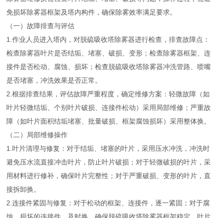
免损坏除雾器框架及塔内构件，确保除雾效率满足要求。
（一）故障排查与评估
1.作业人员进入塔内，对脱硫吸收塔除雾器进行检查，排查故障点：
检查除雾器叶片是否结垢、堵塞、破损、变形；检查除雾器框架、连
接件是否松动、腐蚀、损坏；检查脱硫吸收塔除雾器冲洗管路、喷嘴
是否堵塞，冲洗效果是否正常。
2.根据排查结果，评估故障严重程度，确定维修方案：轻微故障（如
叶片轻微结垢、个别叶片破损、连接件松动）采用局部维修；严重故
障（如叶片面积结垢堵塞、批量破损、框架腐蚀损坏）采用整体换。
（二）局部维修操作
1.叶片清理与修复：对于结垢、堵塞的叶片，采用压水冲洗，冲洗时
避免压水流直接冲击叶片，防止叶片破损；对于轻微破损的叶片，采
用材料进行修补，确保叶片完整性；对于严重破损、变形的叶片，直
接拆卸换。
2.连接件紧固与修复：对于松动的框架、连接件，逐一紧固；对于腐
蚀、损坏的连接件，及时换，确保脱硫吸收塔除雾器框架稳定，叶片