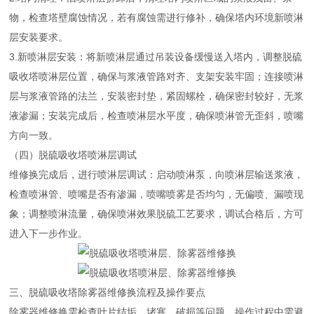
物，检查塔壁腐蚀情况，若有腐蚀需进行修补，确保塔内环境新喷淋
层安装要求。
3.新喷淋层安装：将新喷淋层通过吊装设备缓慢送入塔内，调整脱硫
吸收塔喷淋层位置，确保与浆液管路对齐、支架安装牢固；连接喷淋
层与浆液管路的法兰，安装密封垫，紧固螺栓，确保密封较好，无浆
液渗漏；安装完成后，检查喷淋层水平度，确保喷淋管无歪斜，喷嘴
方向一致。
（四）脱硫吸收塔喷淋层调试
维修换完成后，进行喷淋层调试：启动喷淋泵，向喷淋层输送浆液，
检查喷淋管、喷嘴是否有渗漏，喷嘴喷雾是否均匀，无偏喷、漏喷现
象；调整喷淋流量，确保喷淋效果脱硫工艺要求，调试合格后，方可
进入下一步作业。
三、脱硫吸收塔除雾器维修换流程及操作要点
除雾器维修换需检查叶片结垢、堵塞、破损等问题，操作过程中需避