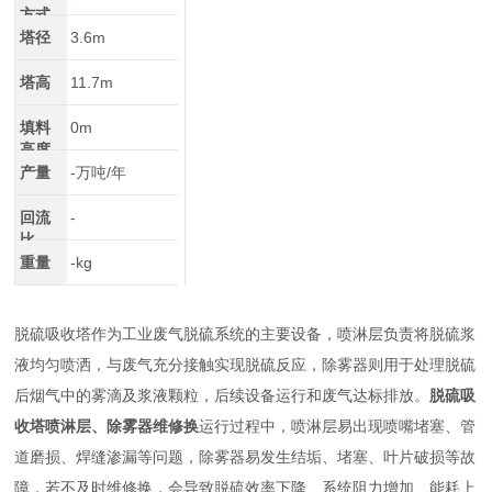
方式
塔径
3.6m
塔高
11.7m
填料
0m
高度
产量
-万吨/年
回流
-
比
重量
-kg
脱硫吸收塔作为工业废气脱硫系统的主要设备，喷淋层负责将脱硫浆
液均匀喷洒，与废气充分接触实现脱硫反应，除雾器则用于处理脱硫
后烟气中的雾滴及浆液颗粒，后续设备运行和废气达标排放。
脱硫吸
收塔喷淋层、除雾器维修换
运行过程中，喷淋层易出现喷嘴堵塞、管
道磨损、焊缝渗漏等问题，除雾器易发生结垢、堵塞、叶片破损等故
障，若不及时维修换，会导致脱硫效率下降、系统阻力增加、能耗上