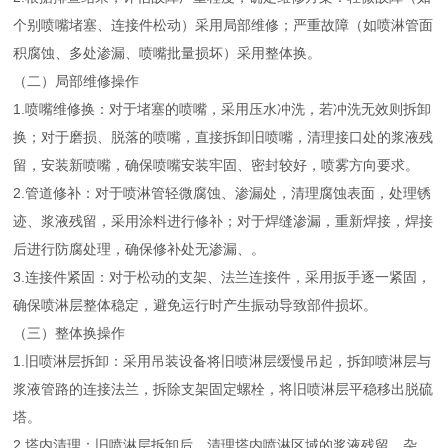
个别喷嘴堵塞、连接件松动）采用局部维修；严重故障（如喷淋管面
积腐蚀、多处渗漏、喷嘴批量损坏）采用整体换。
（二）局部维修操作
1.喷嘴维修换：对于堵塞的喷嘴，采用压水冲洗，若冲洗无效则拆卸
换；对于磨损、脱落的喷嘴，直接拆卸旧喷嘴，清理接口处的浆液残
留，安装新喷嘴，确保喷嘴安装牢固、密封较好，喷雾方向要求。
2.管道修补：对于喷淋管轻微腐蚀、渗漏处，清理腐蚀表面，处理锈
迹、浆液残留，采用涂料进行修补；对于焊缝渗漏，重新焊接，焊接
后进行防腐处理，确保修补处无渗漏、。
3.连接件紧固：对于松动的支架、法兰连接件，采用扳手逐一紧固，
确保喷淋层整体稳定，避免运行时产生振动导致部件损坏。
（三）整体换操作
1.旧喷淋层拆卸：采用吊装设备将旧喷淋层缓慢吊起，拆卸喷淋层与
浆液管路的连接法兰，拆除支架固定螺栓，将旧喷淋层平稳移出脱硫
塔。
2.塔内清理：旧喷淋层拆卸后，清理塔内喷淋区域的浆液残留、杂