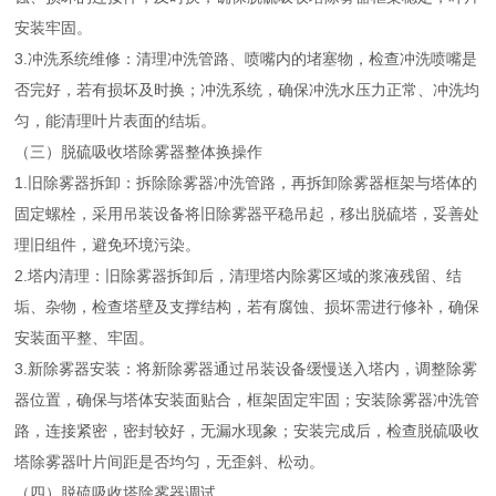
安装牢固。
3.冲洗系统维修：清理冲洗管路、喷嘴内的堵塞物，检查冲洗喷嘴是
否完好，若有损坏及时换；冲洗系统，确保冲洗水压力正常、冲洗均
匀，能清理叶片表面的结垢。
（三）脱硫吸收塔除雾器整体换操作
1.旧除雾器拆卸：拆除除雾器冲洗管路，再拆卸除雾器框架与塔体的
固定螺栓，采用吊装设备将旧除雾器平稳吊起，移出脱硫塔，妥善处
理旧组件，避免环境污染。
2.塔内清理：旧除雾器拆卸后，清理塔内除雾区域的浆液残留、结
垢、杂物，检查塔壁及支撑结构，若有腐蚀、损坏需进行修补，确保
安装面平整、牢固。
3.新除雾器安装：将新除雾器通过吊装设备缓慢送入塔内，调整除雾
器位置，确保与塔体安装面贴合，框架固定牢固；安装除雾器冲洗管
路，连接紧密，密封较好，无漏水现象；安装完成后，检查脱硫吸收
塔除雾器叶片间距是否均匀，无歪斜、松动。
（四）脱硫吸收塔除雾器调试