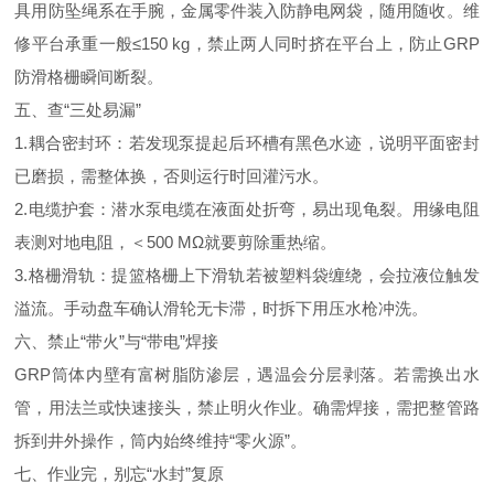
具用防坠绳系在手腕，金属零件装入防静电网袋，随用随收。维
修平台承重一般≤150 kg，禁止两人同时挤在平台上，防止GRP
防滑格栅瞬间断裂。
五、查“三处易漏”
1.耦合密封环：若发现泵提起后环槽有黑色水迹，说明平面密封
已磨损，需整体换，否则运行时回灌污水。
2.电缆护套：潜水泵电缆在液面处折弯，易出现龟裂。用缘电阻
表测对地电阻，＜500 MΩ就要剪除重热缩。
3.格栅滑轨：提篮格栅上下滑轨若被塑料袋缠绕，会拉液位触发
溢流。手动盘车确认滑轮无卡滞，时拆下用压水枪冲洗。
六、禁止“带火”与“带电”焊接
GRP筒体内壁有富树脂防渗层，遇温会分层剥落。若需换出水
管，用法兰或快速接头，禁止明火作业。确需焊接，需把整管路
拆到井外操作，筒内始终维持“零火源”。
七、作业完，别忘“水封”复原