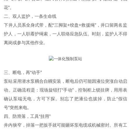
花”。
二、双人监护，一条生命线
下井人员系全身式带，配“三脚架+绞盘+救援绳”，井口留两名监
护人，一人职看护绳索，一人联络应急队伍。时刻，监护人不得
离岗或参与其他作业。
三、断电，再“动手”
泵站采用潜水泵耦合自耦安装，断电后仍可能因液位突涨自动启
动。正确流程是：现场旋钮打“手动”，控制柜上锁挂牌，用用表
确认泵端无电，方可下探。别忘了把液位也拔掉，防止“假信
号”突然来电。
四、防滑落，工具“挂用”
井内狭窄，掉落一把扳手就可能砸坏泵电缆或机械密封。所有工