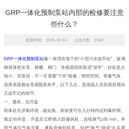
GRP一体化预制泵站内部的检修要注意
些什么？
更新时间：2025-10-14 点击次数：1040
GRP一体化预制泵站
像一座埋在地下的“小型污水提升站”，玻璃
钢筒体把水泵、格栅、阀门、传感器统统装进“深井”。好处是占
地小、安装快，可一旦需要“下井”检修，密闭空间、有毒气体、
湿滑表面都会变成隐形杀手。以下几点，是现场人员容易忽视却
又该牢记的细节。
一、通风，后开盖
筒体处在厌氧环境，硫化氢、烷浓度可在几分钟内达到爆炸限。
规定动作是：开盖后立即插入防爆风机，连续换气≥30 min，并
用气体仪气体含量。通风管伸到筒底，别把“换气”做成“走马观