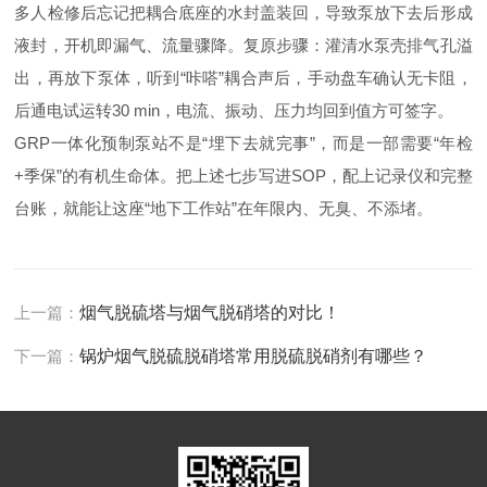
多人检修后忘记把耦合底座的水封盖装回，导致泵放下去后形成
液封，开机即漏气、流量骤降。复原步骤：灌清水泵壳排气孔溢
出，再放下泵体，听到“咔嗒”耦合声后，手动盘车确认无卡阻，
后通电试运转30 min，电流、振动、压力均回到值方可签字。
GRP一体化预制泵站不是“埋下去就完事”，而是一部需要“年检
+季保”的有机生命体。把上述七步写进SOP，配上记录仪和完整
台账，就能让这座“地下工作站”在年限内、无臭、不添堵。
上一篇：
烟气脱硫塔与烟气脱硝塔的对比！
下一篇：
锅炉烟气脱硫脱硝塔常用脱硫脱硝剂有哪些？