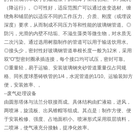
（降运行）。◎可性好，适应范围广可以通过改变选材、缠
绕角和铺层的以适应不同的工作压力、介质、刚度（或埋设
深度）要求，从而制成不同压力等和性能的玻璃钢管道。◎
防污，光滑的内壁不结垢、不滋生藻类等微生物，对水质无
二次污染。通过选用树脂制作的管道可以用于输送饮用水。
◎接头少，密封性好玻璃钢管道单根长度一般为12米，采用
双“O”型密封圈承插连接，每个接口均可试压，密封可靠。
◎重量轻，易于运输、安装玻璃钢夹砂管道重量仅占同规
格、同长度球墨铸铁管的1/4，水泥管道的1/10。运输装卸方
便，安装效率、。
--废气处理设备
由圆形塔体与法兰分联接而成。具体结构由贮液箱，进风，
两喷淋，旋流板、出风锥帽等组成。其点是：制作方便、便
于安装检修、强度、占地面积小。喷淋形式采用双层填料，
二喷淋，使气液充分接触，提净化效率。