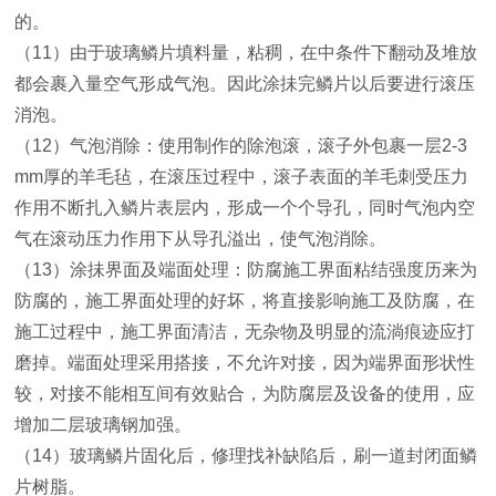
的。
（11）由于玻璃鳞片填料量，粘稠，在中条件下翻动及堆放
都会裹入量空气形成气泡。因此涂抺完鳞片以后要进行滚压
消泡。
（12）气泡消除：使用制作的除泡滚，滚子外包裹一层2-3
mm厚的羊毛毡，在滚压过程中，滚子表面的羊毛刺受压力
作用不断扎入鳞片表层内，形成一个个导孔，同时气泡内空
气在滚动压力作用下从导孔溢出，使气泡消除。
（13）涂抺界面及端面处理：防腐施工界面粘结强度历来为
防腐的，施工界面处理的好坏，将直接影响施工及防腐，在
施工过程中，施工界面清洁，无杂物及明显的流淌痕迹应打
磨掉。端面处理采用搭接，不允许对接，因为端界面形状性
较，对接不能相互间有效贴合，为防腐层及设备的使用，应
增加二层玻璃钢加强。
（14）玻璃鳞片固化后，修理找补缺陷后，刷一道封闭面鳞
片树脂。