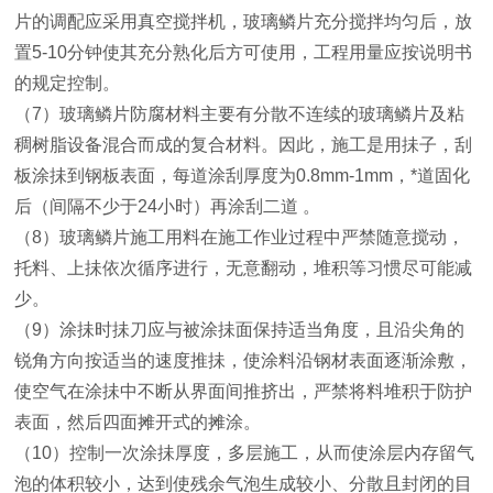
片的调配应采用真空搅拌机，玻璃鳞片充分搅拌均匀后，放
置5-10分钟使其充分熟化后方可使用，工程用量应按说明书
的规定控制。
（7）玻璃鳞片防腐材料主要有分散不连续的玻璃鳞片及粘
稠树脂设备混合而成的复合材料。因此，施工是用抺子，刮
板涂抺到钢板表面，每道涂刮厚度为0.8mm-1mm，*道固化
后（间隔不少于24小时）再涂刮二道 。
（8）玻璃鳞片施工用料在施工作业过程中严禁随意搅动，
托料、上抺依次循序进行，无意翻动，堆积等习惯尽可能减
少。
（9）涂抺时抺刀应与被涂抺面保持适当角度，且沿尖角的
锐角方向按适当的速度推抺，使涂料沿钢材表面逐渐涂敷，
使空气在涂抺中不断从界面间推挤出，严禁将料堆积于防护
表面，然后四面摊开式的摊涂。
（10）控制一次涂抺厚度，多层施工，从而使涂层内存留气
泡的体积较小，达到使残余气泡生成较小、分散且封闭的目