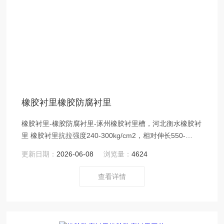
橡胶衬里橡胶防腐衬里
橡胶衬里-橡胶防腐衬里-涿州橡胶衬里槽，河北衡水橡胶衬
里 橡胶衬里抗拉强度240-300kg/cm2，相对伸长550-
-650。*变形20--30。 橡胶衬里介质范围：36盐酸80℃作
更新日期：
2026-06-08
浏览量：
4624
用下*。
查看详情