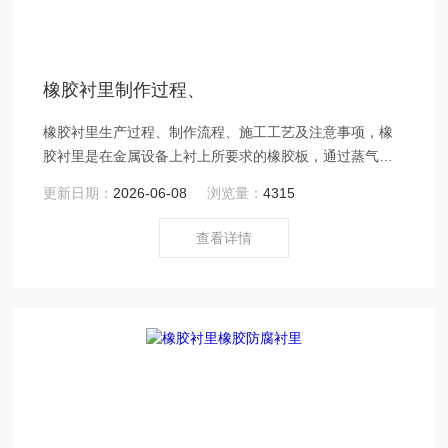
橡胶衬里制作过程、
橡胶衬里生产过程、制作流程、施工工艺及注意事项，橡
胶衬里是在金属设备上衬上所要求的橡胶板，通过蒸气硫
化形成熟化橡胶层衬里，把介质与多种表面隔开，起到防
更新日期：
2026-06-08
浏览量：
4315
腐蚀作用，可耐一般非氧化性强酸、有机酸、碱溶液或盐
溶液。
查看详情