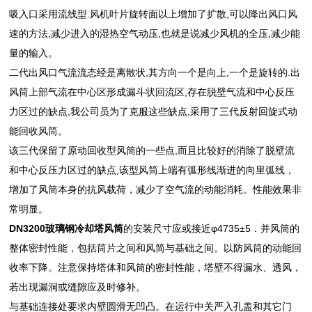
吸入口采用流线型.风机叶片旋转面以上增加了扩散,可以降出风口风
速的方法,减少进入的湿热空气动压,也就是说减少风机的全压,减少能
量的输入。
二代出风口气流流态经是离散状,其方向一个是向上,一个是旋转的.出
风筒上部气流在中心区形成漏斗状回流区,存在脱壁气流和中心反压
力区过的缺点,我公司员为了克服这些缺点,采用了三代反射回旋式动
能回收风筒。
该三代保留了原动回收型风筒的一些点,而且比较好的消除了脱壁流
和中心反压力区过的缺点,该型风筒上端有弧形线渐进的向里弧线，
增加了风筒本身的抗风载荷，减少了空气流的动能消耗。性能效果非
常明显。
DN3200玻璃钢冷却塔风筒
的安装尺寸应或接近φ4735±5．并风筒的
整体密封性能，包括筒片之间和风简与基础之间。以防风筒的动能回
收率下降。注意保持塔体和风筒的密封性能，塔壁不得漏水、透风，
若出现漏洞或缝隙应及时修补。
与基础连接处要求内壁圆滑无凹凸。在运行中关严入孔盖和其它门