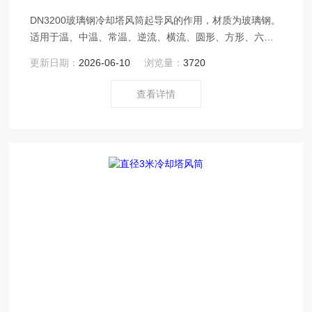
DN3200玻璃钢冷却塔风筒起导风的作用，材质为玻璃钢。
适用于温、中温、常温、逆流、横流、圆形、方形、六角
形、型、工业型、噪声型、噪声型等各种类型的玻璃钢冷
更新日期：
2026-06-10
浏览量：
3720
却塔。
查看详情