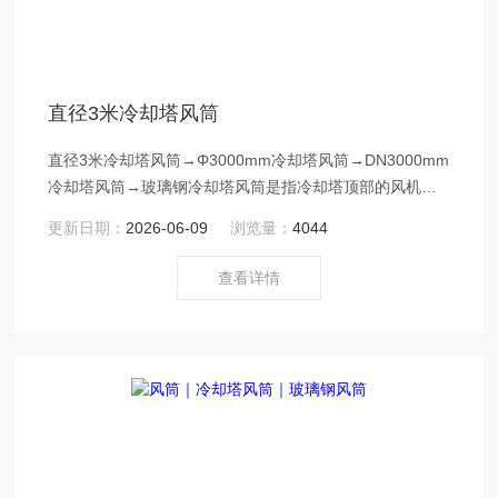
直径3米冷却塔风筒
直径3米冷却塔风筒→Φ3000mm冷却塔风筒→DN3000mm
冷却塔风筒→玻璃钢冷却塔风筒是指冷却塔顶部的风机外
壳，起导风的作用。
更新日期：
2026-06-09
浏览量：
4044
查看详情