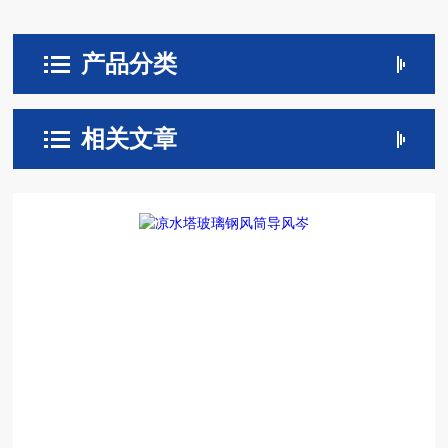
产品分类
相关文章