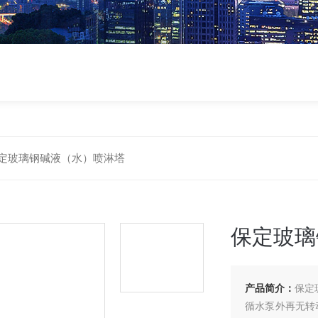
定玻璃钢碱液（水）喷淋塔
保定玻璃
产品简介：
保定
循水泵外再无转动