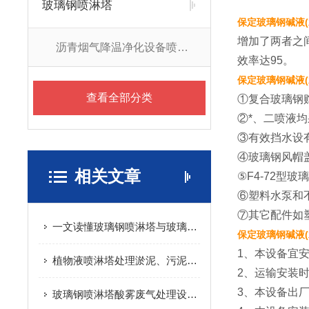
玻璃钢喷淋塔
保定玻璃钢碱液(
增加了两者之
沥青烟气降温净化设备喷淋塔
效率达95。
保定玻璃钢碱液(
查看全部分类
①复合玻璃钢
②*、二喷液
③有效挡水设
④玻璃钢风帽
相关文章
⑤F4-72型
⑥塑料水泵和
⑦其它配件如
一文读懂玻璃钢喷淋塔与玻璃钢洗涤塔的区别：两种设备，大部分的人叫不对名字，用不对场合
保定玻璃钢碱液(
1、本设备宜
植物液喷淋塔处理淤泥、污泥暂存、搅拌工序废气
2、运输安装
3、本设备出
玻璃钢喷淋塔酸雾废气处理设备安装