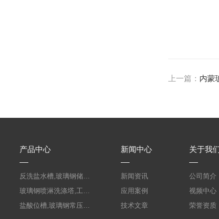
上一篇：
内蒙
产品中心
新闻中心
关于我
反洗盐水槽,玻璃钢储罐PVC外缠FRP
新闻资讯
公司简介
玻璃钢喷淋洗涤塔,工业酸碱废气处理装置
应用案例
视频中心
盐酸位槽,玻璃钢常压容器
技术文章
荣誉资质