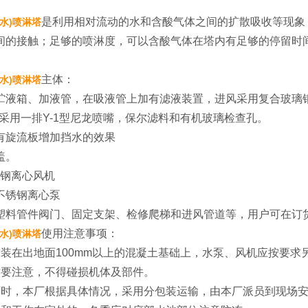
是利用相对流动的水和含酸气体之间的扩散吸收等现象
水)喷淋塔
间的接触；足够的喷淋度，可以含酸气体在塔内有足够的停留时
主体：
水)喷淋塔
贮液箱、加液管，在吸液管上加有滤液装置，进风采用复合玻璃
均采用一排Y-1型尼龙喷嘴，保尔滤料和有机玻璃检查孔。
有旋流板增加挡水的效果
盖。
玻璃钢离心风机
不锈钢离心泵
塑料管件阀门、固定支架、检修爬梯和进风管道等，用户可在订
使用注意事项：
水)喷淋塔
安装在出地面100mm以上的混凝土基础上，水泵、风机应按要求
时要注意，不得碰损机体及部件。
厂时，本厂根据具体情况，采用分包装运输，由本厂派员到现场