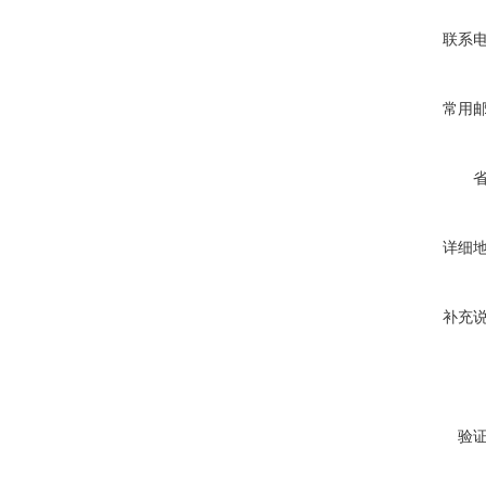
联系
常用
详细
补充
验