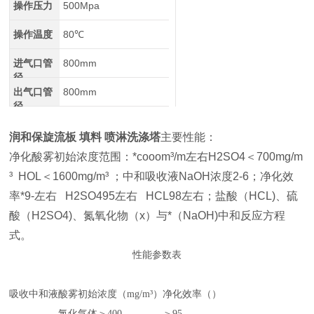
操作压力
500Mpa
操作温度
80℃
进气口管
800mm
径
出气口管
800mm
径
润和保旋流板 填料 喷淋洗涤塔
主要性能：
净化酸雾初始浓度范围：*cooom³/m左右H2SO4＜700mg/m
³ HOL＜1600mg/m³ ；中和吸收液NaOH浓度2-6；净化效
率*9-左右 H2SO495左右 HCL98左右；盐酸（HCL)、硫
酸（H2SO4)、氮氧化物（x）与*（NaOH)中和反应方程
式。
性能参数表
吸收中和液
酸雾初始浓度（mg/m³）
净化效率（）
氯化气体＞400
＞95