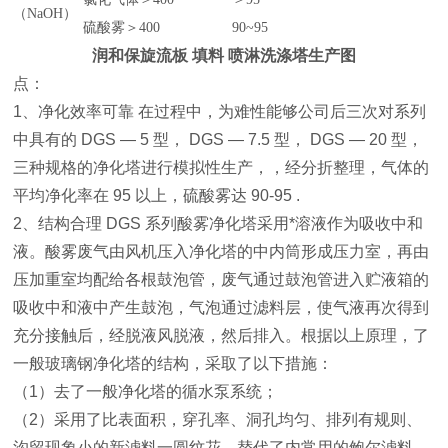
（NaOH）
硫酸雾＞400
90~95
润和保旋流板 填料 喷淋洗涤塔
生产图
点：
1、净化效率可靠 在过程中，为难性能够公司后三次对系列
中具有的 DGS — 5 型， DGS — 7.5 型， DGS — 20 型，
三种规格的净化塔进行模拟性生产，，经分折整理，气体的
平均净化率在 95 以上，硫酸雾达 90-95 .
2、结构合理 DGS 系列酸雾净化塔采用*溶液作为吸收中和
液。酸雾废气由风机压入净化塔的中内筒形成压力室，再由
压加重室均配给各根鼓泡管，废气通过鼓泡管进入贮液箱的
吸收中和液中产生鼓泡，气泡通过滤料层，使气液再次得到
充分接触后，经脱液风脱液，然后排入。根据以上原理，了
一般玻璃钢净化塔的结构，采取了以下措施：
（1）去了一般净化塔的循水泵系统；
（2）采用了比表面积，穿孔率、洞孔均匀、排列有规则、
沟留现象小的新滤料一圆纹花，替代了内常用的鲍尔滤料.