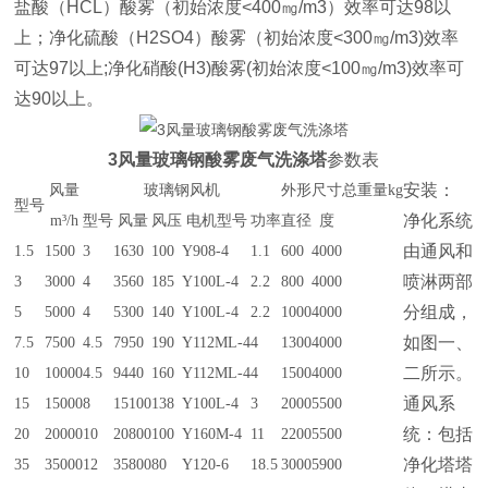
盐酸（HCL）酸雾（初始浓度<400㎎/m3）效率可达98以
上；净化硫酸（H2SO4）酸雾（初始浓度<300㎎/m3)效率
可达97以上;净化硝酸(H3)酸雾(初始浓度<100㎎/m3)效率可
达90以上。
3风量玻璃钢酸雾废气洗涤塔
参数表
安装：
风量
玻璃钢风机
外形尺寸
总重量kg
型号
净化系统
m³/h
型号
风量
风压
电机型号
功率
直径
度
由通风和
1.5
1500
3
1630
100
Y908-4
1.1
600
4000
喷淋两部
3
3000
4
3560
185
Y100L-4
2.2
800
4000
分组成，
5
5000
4
5300
140
Y100L-4
2.2
1000
4000
如图一、
7.5
7500
4.5
7950
190
Y112ML-4
4
1300
4000
二所示。
10
10000
4.5
9440
160
Y112ML-4
4
1500
4000
通风系
15
15000
8
15100
138
Y100L-4
3
2000
5500
统：包括
20
20000
10
20800
100
Y160M-4
11
2200
5500
净化塔塔
35
35000
12
35800
80
Y120-6
18.5
3000
5900