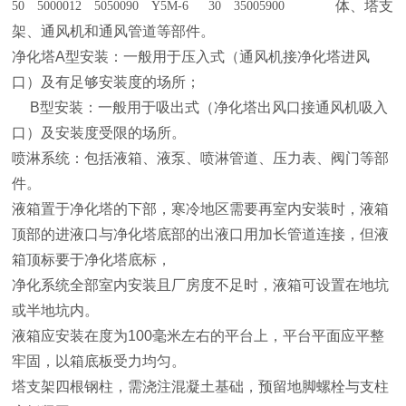
体、塔支
50
50000
12
50500
90
Y5M-6
30
3500
5900
架、通风机和通风管道等部件。
净化塔A型安装：一般用于压入式（通风机接净化塔进风
口）及有足够安装度的场所；
B型安装：一般用于吸出式（净化塔出风口接通风机吸入
口）及安装度受限的场所。
喷淋系统：包括液箱、液泵、喷淋管道、压力表、阀门等部
件。
液箱置于净化塔的下部，寒冷地区需要再室内安装时，液箱
顶部的进液口与净化塔底部的出液口用加长管道连接，但液
箱顶标要于净化塔底标，
净化系统全部室内安装且厂房度不足时，液箱可设置在地坑
或半地坑内。
液箱应安装在度为100毫米左右的平台上，平台平面应平整
牢固，以箱底板受力均匀。
塔支架四根钢柱，需浇注混凝土基础，预留地脚螺栓与支柱