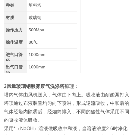
种类
填料塔
材质
玻璃钢
操作压力
500Mpa
操作温度
80℃
进气口管
1000mm
径
出气口管
1000mm
径
3风量玻璃钢酸雾废气洗涤塔
原理：
塔内气体由风机送入，气体由下向上。吸收液由耐酸泵打入
塔顶通过布液装置均匀向下喷淋，形成逆流吸收，中和后的
气体经塔内除雾后，经烟筒排入，不同的酸性气体采用不同
的吸收液体吸收。
采用*（NaOH）溶液做吸收中和液，当溶液浓度2-6时净化