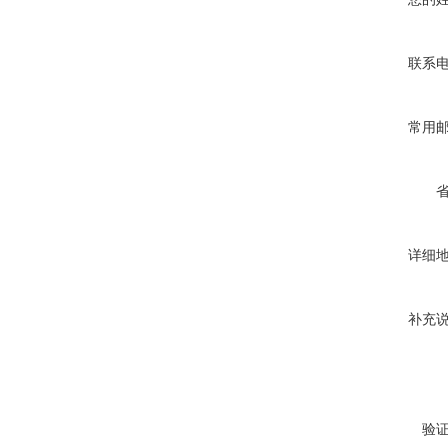
联系
常用
详细
补充
验