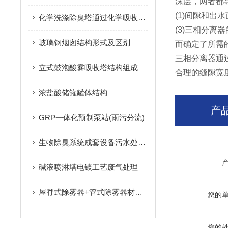
沫层，两者都
(1)间隙和
化学洗涤除臭塔通过化学吸收液与废气反应实现除臭
(3)三相分
玻璃钢烟囱结构形式及区别
而确定了所需
三相分离器
通
立式鼓泡酸雾吸收塔结构组成
合理的缝隙宽度
浓盐酸储罐罐体结构
产
GRP一体化预制泵站(雨污分流)
生物除臭系统成套设备污水处理厂
碱液喷淋塔电镀工艺废气处理
屋脊式除雾器+管式除雾器材质FRP或PP
您的
您的