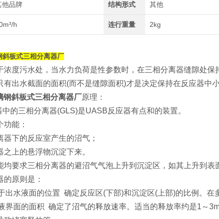
其他品牌
结构形式
其他
0m³/h
连行重量
2kg
钢斜板式三相分离器厂
于浓度污水处，当水力负荷是性参数时，在三相分离器缝隙处保
只有出水截面的面积(而不是缝隙面积)才是决定保持在反应器中
玻璃钢斜板式三相分离器厂
原理：
器中的三相分离器(GLS)是UASB反应器有点和的装置。
个功能：
离器下的反应室产生的沼气；
器之上的悬浮物沉淀下来。
能均要求三相分离器的避沼气气泡上升到沉淀区，如其上升到表
器的原则是：
对于出水液面的位置 确定反应区(下部)和沉淀区(上部)的比例。在
气液界面的面积 确定了沼气的释放速率。适当的释放率约是1～3m