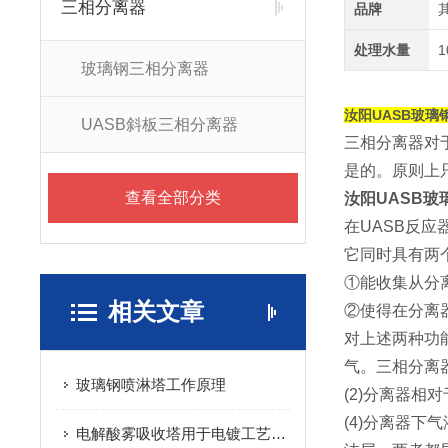
三相分离器
品牌
处理水量
1
玻璃钢三相分离器
汝阳UASB玻璃
UASB斜板三相分离器
三相分离器
对
是的。原则上
查看全部分类
汝阳UASB
在UASB反应
它同时具有两
①能收集从分
相关文章
②使得在分离
对上述两种功
气。三相分离
玻璃钢喷淋塔工作原理
(2)分离器相
(4)分离器下
电解酸雾吸收塔用于电镀工艺中酸雾废气治理