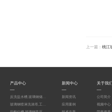
上一篇：
桃江
产品中心
新闻中心
关于我
反洗盐水槽,玻璃钢储罐PVC外缠FRP
新闻资讯
公司简介
玻璃钢喷淋洗涤塔,工业酸碱废气处理装置
应用案例
视频中心
盐酸位槽,玻璃钢常压容器
技术文章
荣誉资质