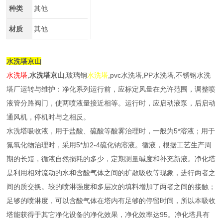
种类
其他
材质
其他
水洗塔京山
水洗塔
,
水洗塔京山
,玻璃钢
水洗塔
,pvc水洗塔,PP水洗塔,不锈钢水洗
塔厂运转与维护：净化系列运行前，应标定风量在允许范围，调整喷
液管分路阀门，使两喷液量接近相等。运行时，应启动液泵，后启动
通风机，停机时与之相反。
水洗塔
吸收液，用于盐酸、硫酸等酸雾治理时，一般为5*溶液；用于
氮氧化物治理时，采用5*加2-4硫化钠溶液。循液，根据工艺生产周
期的长短，循液自然损耗的多少，定期测量碱度和补充新液。净化塔
是利用相对流动的水和含酸气体之间的扩散吸收等现象，进行两者之
间的质交换。较的喷淋强度和多层次的填料增加了两者之间的接触；
足够的喷淋度，可以含酸气体在塔内有足够的停留时间，所以本吸收
塔能获得于其它净化设备的净化效果，净化效率达95。净化塔具有