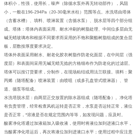
体积小，性强，使用长，噪声（除循水泵外再无转动部件），风阻
小，一般在196-294Pa（20-30毫米水柱）范围等点。
水洗塔
由塔体
（含蓄水槽）、填料、喷淋装置（含循水泵）、脱水层等四个部分组
成。塔体：塔体内表面采用、耐水冲刷的树脂处理、中间位多层由无
碱无蜡玻璃布和根据不同要求而采用的不饱和聚酯树脂组成的复合层
板，层数按厚度要求决定。
塔体外表面采用耐水、耐老化胶衣树脂作防老化面层，在中间层（强
度层）和表面间采用无碱无蜡无捻的方格细布作为防老化的过滤层。
塔体可以按订货要求，分制作，在现场粘结或用法兰联接。填料：聚
丙烯（随塔配备）喷淋装置：由喷咀（或多孔盘管式喷淋器）、管
道、循泵等组成。
水洗塔
脱水层：由两层正交放置的除水器组成（随塔配备）。净化塔
有负责管理，经常检查风机运转是否正常，水泵是否运转正常，液位
是否正常，*溶液是否在规定范围内等等，如发现问题，应及时。
酸雾净化塔通过加液箱加入吸收液，使用时将液位加到进液口水平，
当酸雾净化塔运后，再次将液位加到进液口水平；使用过程中应注意