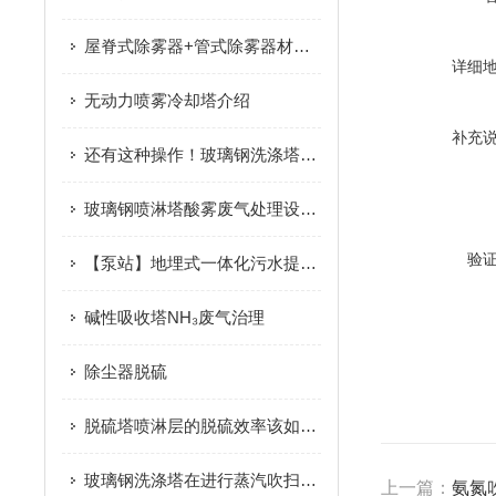
屋脊式除雾器+管式除雾器材质FRP或PP
详细
无动力喷雾冷却塔介绍
补充
还有这种操作！玻璃钢洗涤塔填料的使用、清洗说明
玻璃钢喷淋塔酸雾废气处理设备安装
验
【泵站】地埋式一体化污水提升泵站下井（池）作业规程
碱性吸收塔NH₃废气治理
除尘器脱硫
脱硫塔喷淋层的脱硫效率该如何提
玻璃钢洗涤塔在进行蒸汽吹扫时要注意哪些？
上一篇：
氨氮