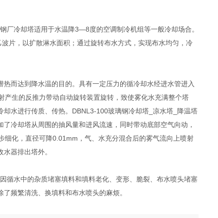
电厂/钢厂冷却塔适用于水温降3—8度的空调制冷机组等一般冷却场合。
氯 乙波片，以扩散淋水面积；通过旋转布水方式，实现布水均匀，冷
潜热而达到降水温的目的。具有一定压力的循冷却水经进水管进入
喷射产生的反推力带动自动旋转装置旋转，致使雾化水充满整个塔
进行传质、传热。DBNL3-100玻璃钢冷却塔_凉水塔_降温塔
加了冷却塔从周围的抽风量和进风流速，同时带动底部空气向动，
步细化，直径可降0.01mm，气、水充分混合后的雾气流向上喷射
收水器排出塔外。
料塔因循水中的杂质堵塞填料和填料老化、变形、脆裂、布水喷头堵塞
除了频繁清洗、换填料和布水喷头的麻烦。