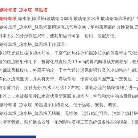
玻璃钢冷却塔_凉水塔_降温塔
玻璃钢冷却塔
,凉水塔,降温塔(玻璃钢冷却塔,玻璃钢凉水塔,玻璃钢降温塔)
0玻璃钢冷却塔_凉水塔_降温塔采用逆流式气热交换，填料采用质的改性聚
对本系列的外形作过局部，使其加运行可靠、耐用、装配方便。
0玻璃钢冷却塔_凉水塔_降温塔工作原理：
冷却塔是通过循冷却水与冷、干空气的热传导和循冷却水的蒸发带走气化
器的旋流喷射作用下，被雾化成直径为0.1mm的雾汽向塔顶方向喷射，
的轴流风机旋转，将周围的冷、干空气通过进风窗强行吸入冷却塔内与循冷却水
雾化水流流速快，并具有夹带、卷吸作用，使雾化器周围产生一定负压，
水雾混合、接触充分(气水比可达1.2左右)，雾化水流的颗粒得到了进一
水器上，水被截留并以水帘状重新返回冷却塔内，空气和水中的热量经由
0玻璃钢冷却塔_凉水塔_降温塔采用模块化，便于运输、安装、调试。
00玻璃钢冷却塔_凉水塔_降温塔无堵塞、无维修、运行稳定可靠。消除了填
片堵塞管道、泵和换热器等一系列影响塔和工艺系统设备性能的现象。消