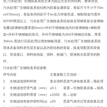
管,污水处理厂生物除臭系统主体为固定式全封闭结构，整体供货。
污水处理厂生物除臭系统结构为防腐金属骨架，骨架尺寸不小于70m
mX70mm()，骨架各同间距不于lm见方焊接而成，钢制骨架均需外
衬FRP两层以上。污水处理厂生物除臭系统箱体采用钢骨架全玻璃钢
包覆(玻璃钢包覆厚度6mm)+外衬不锈钢板或内衬玻璃钢板+钢制骨
架+外衬不锈钢板的形式。外衬不锈钢板为304不锈钢拉丝板，厚度
为lmm,需进行压筋处理以增加钢板强度。污水处理厂生物除臭系统
塔体具备填料承托层支架以及内部结构的骨架，除臭塔配置风管接
口、管道接口、填料收纳架、填料、检修门、喷淋散水装置等的附
件。
污水处理厂生物除臭系统参数
序号
内容
主要参数
工艺流程：
1
生物滤池填料种类
复合填料
恶臭气体收集装置→预处理
2
生物滤池空塔气速（m/s）
≤0.1
装置→生物除臭设备→抽风
3
生物滤池填料厚度（mm）
≥1500
机→达标
4
生物滤池有效停留时间(s)
≥20
恶臭气体经过管道收集后进