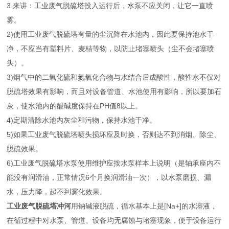
3.来讲：工业废气脱硫塔投入运行后，水泵不应关闭，让它一直喷
雾。
2)使用工业废气脱硫塔有量的尘沉降在水池内，因此要保持池水干
净，不应当有塑料片、麦桔等物，以防止堵塞喷头（尘不会堵塞喷
头）。
3)烟气中的二氧化硫和氮氧化合物与水结合后成酸性，酸性水不仅对
脱硫塔效果有影响，而且对设备管道、水池使用有影响，所以要加石
灰，使水池内的酸碱度保持在PH值8以上。
4)定期清除水池内灰尘和污物，保持水池干净。
5)如果工业废气脱硫塔喷头损坏应及时换，否则达不到消烟、除尘、
脱硫效果。
6)工业废气脱硫塔水泵使用维护应按水泵样本上说明（是轴承座内不
能没有润滑油，正常情况6个月换润滑油一次），以水泵磨损、漏
水，压力降，起不到雾化效果。
工业废气脱硫塔冲河
用钠碱液脱硫，循水基本上是[Na+]的水溶液，
在循过程中对水泵、管道、设备均无腐蚀与堵塞现象，便于设备运行