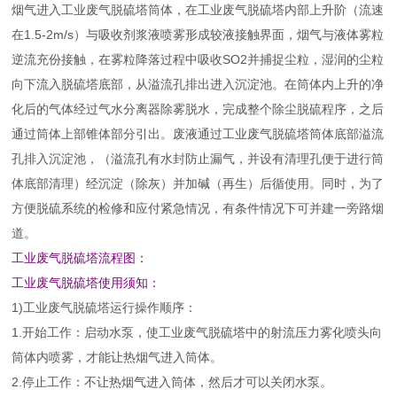
烟气进入工业废气脱硫塔筒体，在工业废气脱硫塔内部上升阶（流速
在1.5-2m/s）与吸收剂浆液喷雾形成较液接触界面，烟气与液体雾粒
逆流充份接触，在雾粒降落过程中吸收SO2并捕捉尘粒，湿润的尘粒
向下流入脱硫塔底部，从溢流孔排出进入沉淀池。在筒体内上升的净
化后的气体经过气水分离器除雾脱水，完成整个除尘脱硫程序，之后
通过筒体上部锥体部分引出。废液通过工业废气脱硫塔筒体底部溢流
孔排入沉淀池，（溢流孔有水封防止漏气，并设有清理孔便于进行筒
体底部清理）经沉淀（除灰）并加碱（再生）后循使用。同时，为了
方便脱硫系统的检修和应付紧急情况，有条件情况下可并建一旁路烟
道。
工业废气脱硫塔流程图：
工业废气脱硫塔使用须知：
1)工业废气脱硫塔运行操作顺序：
1.开始工作：启动水泵，使工业废气脱硫塔中的射流压力雾化喷头向
筒体内喷雾，才能让热烟气进入筒体。
2.停止工作：不让热烟气进入筒体，然后才可以关闭水泵。