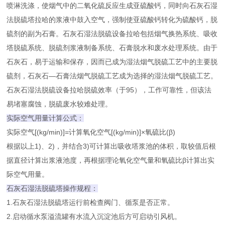
喷淋洗涤，使烟气中的二氧化硫反应生成亚硫酸钙，同时向石灰石湿
法脱硫塔拉哈的浆液中鼓入空气，强制使亚硫酸钙转化为硫酸钙，脱
硫剂的副为石膏。石灰石湿法脱硫设备拉哈包括烟气换热系统、吸收
塔脱硫系统、脱硫剂浆液制备系统、石膏脱水和废水处理系统。由于
石灰石，易于运输和保存，因而已成为湿法烟气脱硫工艺中的主要脱
硫剂，石灰石—石膏法烟气脱硫工艺成为选择的湿法烟气脱硫工艺。
石灰石湿法脱硫设备拉哈脱硫效率（于95），工作可靠性，但该法
易堵塞腐蚀，脱硫废水较难处理。
实际空气用量计算公式：
实际空气[(kg/min)]=计算氧化空气[(kg/min)]×氧硫比(β)
根据以上1)、2)，并结合3)可计算出吸收塔浆池的体积，取较值后根
据直径计算出浆液池度，再根据理论氧化空气量和氧硫比β计算出实
际空气用量。
石灰石湿法脱硫塔操作规程：
1.石灰石湿法脱硫塔运行前检查阀门、循泵是否正常。
2.启动循水泵溢流罐有水流入沉淀池后方可启动引风机。