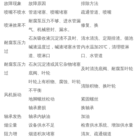
故障现象
故障原因
排除方法
喷嘴不喷水
管道堵塞、喷嘴堵塞
疏通管道、喷嘴
耐腐泵压力不够、进水管漏
喷淋效果不
修复、换
气、机械密封、漏水。
石灰吸收液沉淀渣不及时、
清水清洗、定期排渣。循池
耐腐泵压力
碱液温度过，碱液堵塞水管
内水温加20℃，清理喷淋
过
道、喷淋口
口、水管道
耐腐泵压力
石灰沉淀渣或其它杂物堵塞
及时清洗底阀、耐腐泵叶轮
过
底阀、叶轮
叶轮上有积物、腐蚀、叶轮
清除积物、换叶轮
不平衡
风机振动
地脚螺丝松动
紧固螺丝
轴承磨损
换轴承
轴承发热
轴承内缺油
加油
烟尘量
设备供水不足
检查供水系统、增加供水量
阻力增
烟道积灰堵塞
清灰、疏通烟道