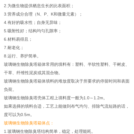
2.为微生物提供栖息生长的比表面积；
3.营养成分合理（N、P、K和微量元素）；
4.有好的吸水性；自身无异味；
5.吸附性好；结构均匀孔隙率；
6.材料易得且；
7.耐老化；
8.运行、养护简单。
玻璃钢生物除臭塔箱体常用的填料有：塑料、半软性塑料、干树皮、
干草、纤维性泥炭或其混合物。
玻璃钢生物除臭塔箱体填料的堆放度取决于所要求的停留时间和表面
负荷。
玻璃钢生物除臭塔壳体工程上填料度一般为1.0～1.2m。
如果选择的填料合适，工艺上能做到布气均匀、排除气流短路的话，
度可以为0.5m。
玻璃钢生物除臭塔箱体点：
1.玻璃钢生物除臭塔结构简单，稳定，处理能耗。