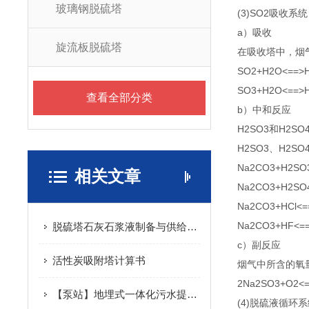
玻璃钢脱硫塔
(3)SO2吸收系统
a）吸收
旋流板脱硫塔
在吸收塔中，烟
SO2+H2O<==>
SO3+H2O<==>
查看全部分类
b）中和反应
H2SO3和H2S
H2SO3、H2
Na2CO3+H2SO
相关文章
Na2CO3+H2SO
Na2CO3+HCl<=
Na2CO3+HF<=
脱硫塔石灰石浆液制备与供给系统
c）副反应
活性炭吸附塔计算书
烟气中所含的氧量将
2Na2SO3+O2<
【泵站】地埋式一体化污水提升泵站下井（池）作业规程
(4)脱硫液循环