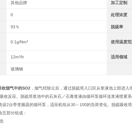
其他品牌
加工定制
0
处理浓度
93％
脱硫率
0.1g/Nm³
使用温度范
12m³/h
适用领域
玻璃钢
吸收烟气中的SO2
，烟气经除尘后，通过脱硫塔入口区从浆液池上部进入
学吸收反应。脱硫塔浆池中的石灰石／石膏浆液由循环泵循环送浆液喷雾
统设2台带变频器的循环泵，适应机组从30～100的负荷变化。脱硫吸收塔
由五部分组成：
统