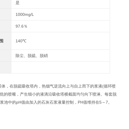
是
1000mg/L
97.6％
围
140℃
除尘、脱硫、脱硝
塔体，在脱硫吸收塔内，热烟气逆流向上与自上而下的浆液(循环喷
系统的喷嘴，产生细小的液滴沿吸收塔横截面均匀向下喷淋。每套脱
浆池中的pH值由加入的石灰石浆液量控制，PH值维持在5～7。