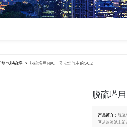
厂烟气脱硫塔
>
脱硫塔用NaOH吸收烟气中的SO2
脱硫塔用
产品简介：
脱硫
区从浆液池上部