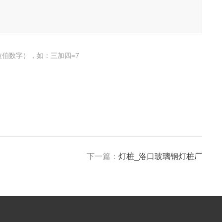
伯数字），如：三加四=7
下一篇：
灯桩_洛口玻璃钢灯桩厂