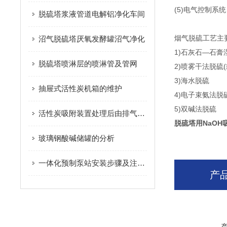
(5)电气控制系统
脱硫塔浆液管道电解铝净化车间
烟气脱硫工艺主
沼气脱硫塔厌氧发酵罐沼气净化
1)石灰石—石膏
脱硫塔喷淋层的喷淋管及管网
2)喷雾干法脱硫(
3)海水脱硫
抽屉式活性炭机箱的维护
4)电子束氨法脱
5)双碱法脱硫
活性炭吸附装置处理后由排气筒用于排放塑料粒子熔融废气治理
脱硫塔用NaOH
玻璃钢酸碱储罐的分析
一体化预制泵站安装步骤及注意事项
产