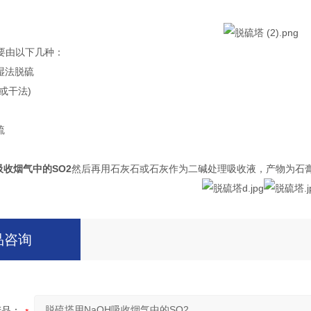
要由以下几种：
湿法脱硫
或干法)
硫
吸收烟气中的SO2
然后再用石灰石或石灰作为二碱处理吸收液，产物为石膏(C
品咨询
产品：