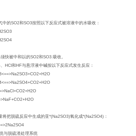
气中的SO2和SO3按照以下反应式被溶液中的水吸收：
H2SO3
H2SO4
O4须快被中和以的SO2和SO3.吸收。
SO4、HCl和HF与悬浮液中碱按以下反应式发生反应：
3<==>Na2SO3+CO2+H2O
4<==>Na2SO4+CO2+H2O
=>NaCl+CO2+H2O
=>NaF+CO2+H2O
把脱硫反应中生成的亚*(Na2SO3)氧化成*(Na2SO4)：
==>2Na2SO4
系统与脱硫渣处理系统