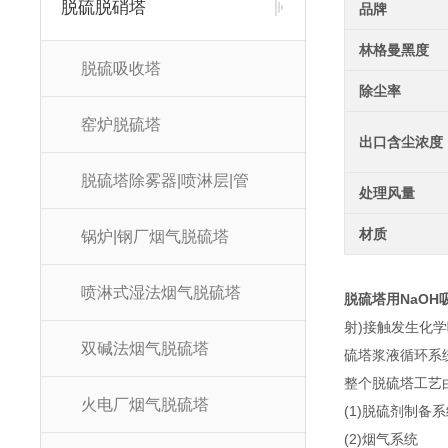
脱硫脱硝塔
品牌
林格曼黑度
脱硫吸收塔
除尘率
窑炉脱硫塔
出口含尘浓度
脱硫塔除雾器|喷淋层|管
处理风量
材质
锅炉|钢厂烟气脱硫塔
喷淋式湿法烟气脱硫塔
脱硫塔用NaOH
射)接触发生化
双碱法烟气脱硫塔
硫塔浆液循环系
整个脱硫塔工艺
火电厂烟气脱硫塔
(1)脱硫剂制备系
(2)烟气系统