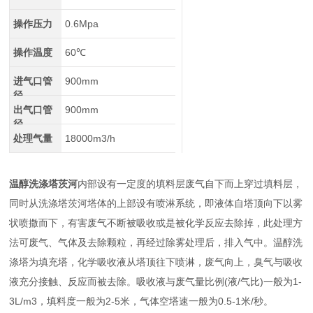
操作压力
0.6Mpa
操作温度
60℃
进气口管
900mm
径
出气口管
900mm
径
处理气量
18000m3/h
温醇洗涤塔茨河
内部设有一定度的填料层废气自下而上穿过填料层，
同时从洗涤塔茨河塔体的上部设有喷淋系统，即液体自塔顶向下以雾
状喷撒而下，有害废气不断被吸收或是被化学反应去除掉，此处理方
法可废气、气体及去除颗粒，再经过除雾处理后，排入气中。温醇洗
涤塔为填充塔，化学吸收液从塔顶往下喷淋，废气向上，臭气与吸收
液充分接触、反应而被去除。吸收液与废气量比例(液/气比)一般为1-
3L/m3，填料度一般为2-5米，气体空塔速一般为0.5-1米/秒。