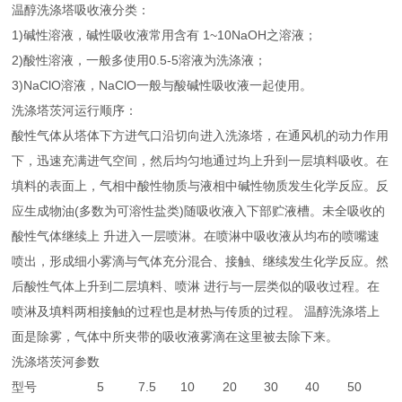
温醇洗涤塔吸收液分类：
1)碱性溶液，碱性吸收液常用含有 1~10NaOH之溶液；
2)酸性溶液，一般多使用0.5-5溶液为洗涤液；
3)NaClO溶液，NaClO一般与酸碱性吸收液一起使用。
洗涤塔茨河运行顺序：
酸性气体从塔体下方进气口沿切向进入洗涤塔，在通风机的动力作用
下，迅速充满进气空间，然后均匀地通过均上升到一层填料吸收。在
填料的表面上，气相中酸性物质与液相中碱性物质发生化学反应。反
应生成物油(多数为可溶性盐类)随吸收液入下部贮液槽。未全吸收的
酸性气体继续上 升进入一层喷淋。在喷淋中吸收液从均布的喷嘴速
喷出，形成细小雾滴与气体充分混合、接触、继续发生化学反应。然
后酸性气体上升到二层填料、喷淋 进行与一层类似的吸收过程。在
喷淋及填料两相接触的过程也是材热与传质的过程。 温醇洗涤塔上
面是除雾，气体中所夹带的吸收液雾滴在这里被去除下来。
洗涤塔茨河参数
型号
5
7.5
10
20
30
40
50