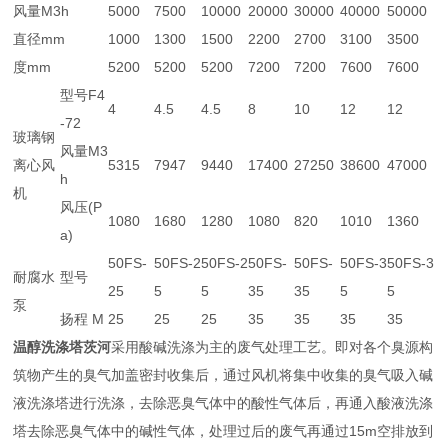
风量M3h
5000
7500
10000
20000
30000
40000
50000
直径mm
1000
1300
1500
2200
2700
3100
3500
度mm
5200
5200
5200
7200
7200
7600
7600
型号F4
4
4.5
4.5
8
10
12
12
-72
玻璃钢
风量M3
离心风
5315
7947
9440
17400
27250
38600
47000
h
机
风压(P
1080
1680
1280
1080
820
1010
1360
a)
50FS-
50FS-2
50FS-2
50FS-
50FS-
50FS-3
50FS-3
耐腐水
型号
25
5
5
35
35
5
5
泵
扬程 M
25
25
25
35
35
35
35
温醇洗涤塔茨河
采用酸碱洗涤为主的废气处理工艺。即对各个臭源构
筑物产生的臭气加盖密封收集后，通过风机将集中收集的臭气吸入碱
液洗涤塔进行洗涤，去除恶臭气体中的酸性气体后，再通入酸液洗涤
塔去除恶臭气体中的碱性气体，处理过后的废气再通过15m空排放到