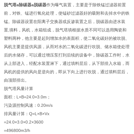
脱气塔a除碳器a脱碳器
作为曝气装置，主要是于除铁锰过滤器前置
前，对铁、锰进行氧化处理，使锰砂过滤器好的吸附和去掉水中的铁
锰。除碳器设置在阳离子交换器或反渗装置之后，脱碳器由进水装
置,填料，风机，水箱组成，脱气塔填根据水质不同可以选用陶瓷和
塑料两种，他主要是起到增加水的表面积，使二氧化碳好的被吹脱、
风机主要是提供风源，从而对水的二氧化碳进行吹脱、储水箱使处理
后的水储存，可以通过增压泵打到后续的设备中，除碳器工作时，水
从上部进入，经配水装置淋下，通过填料层后，从下部排入水箱，而
风机的提供的风向是逆向的，即从下向上进行吹脱，通过填料层后，
由顶部排出。
脱气塔风量计算
面积：L×B=24.0×3.0m；
污染源控制风速：0.20m/s
排风量计算：Q=L×B×Vx
=24.0×3.0×0.2×3600
=496800m3/h