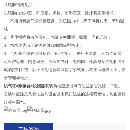
除碳器结构及点：
脱碳器由压力室、贮液箱、填料、喷淋装置、除沫装置等组成。
1、不用填料及气液交换塔盘，系统阻力小，降了风机功率，节约能
耗；
2、雾化喷嘴将液体雾化，气液交换面积，吸收、净化充分；
3、塔塔体为玻璃钢整体缠绕的圆筒型塔体。
4、可配备气体在线分析仪、PH控制计、差压变送器、压力传感器、
流量传感器、电导率仪、液位控制计、电磁阀、变频器及控制柜等组
成的控制系统，以上控制情况均以数字形式显示在显示器界面上，便
于管理与维护。
脱气塔a除碳器a脱碳器
安装前检查进出风口法兰是否光洁、平整。
安装时应注意风管法兰与设备进出风口法兰的连接紧密性，防止运行
过程中漏气。
产品咨询