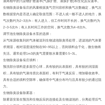
液两相中的污染物扩散速率(气膜扩散、液膜扩散)和生化反应速率。
生物除臭设备垛庄的风量根据臭气空问容积和换气次数确定，换气次
数根据室内是否进人确定取值范围：不进人或一般不进人的地方，换
气次数约为2~3次/h：有人进入，但工作时间不长的，换气次数约为
2~3-5次/h；有人长时间工作的空间，换气次数为4~8次/h。
调节池生物除臭设备水泵的选择：
从气味源收集到的气体被送到生物滤池除臭塔处理，进滤池的气体要
求潮湿，相对湿度须控制在90~95以上，否则填料会干化，微生物将
失活。通常处理1m3的臭气需要散水量需要0.5~3L。
生物除臭设备垛庄填料：
预洗部分填料是多面空心球，具有较的比表面积，具有较的润湿面
积，具有较的气液传质比表面积，有利于气液反应，增加吸收效率。
具有合适的填料空隙率，确保塔中气液分布均匀且具有较少的通过阻
力。
生物除臭设备除雾器：
除雾器安装在预洗和生物反应的连接处及生物滤池的，分离处理后气