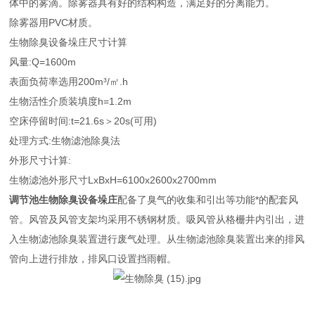
体中的雾滴。除雾器具有好的结构构造，满足好的分离能力。
除雾器用PVC材质。
生物除臭设备垛庄尺寸计算
风量:Q=1600m
表面负荷率选用200m³/㎡.h
生物活性介质装填度h=1.2m
空床停留时间:t=21.6s＞20s(可用)
处理方式:生物滤池除臭法
外形尺寸计算:
生物滤池外形尺寸LxBxH=6100x2600x2700mm
调节池生物除臭设备垛庄
配备了臭气的收集和引出等功能*的配套风
管。风管及风管支架均采用不锈钢材质。吸风管从格栅井内引出，进
入生物滤池除臭装置进行废气处理。从生物滤池除臭装置出来的排风
管向上进行排放，排风口设置挡雨帽。