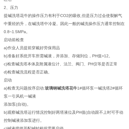
2、压力
提碱洗塔花牛的操作压力有利于CO2的吸收,但是压力过会使裂解气
中重烃的升，在碱洗塔中冷凝。因此一般的碱洗操作压力通常控制在
0.8~1.5MPa。
启动前检查
a)作业人员提前穿戴好劳保用品
b)准备好系统开车所需碱液，并添加、存储到位，PH值>12。
c)检查碱洗塔本体及附属液位计、法兰、阀门、PH仪等是否正常
d)检查碱洗流程是否正确。
启动
a)检查无问题按序启动:
玻璃钢碱洗塔花牛
1#循环泵一碱洗塔2#循环
泵一引风机一碱液
添加泵(自动)。
b)观察碱洗塔运行情况控制好两塔液位及PH值(自动跟不上时可手动
控制碱液添加泵进行。
c)碱液搅拌器配碱时根据需要启停。