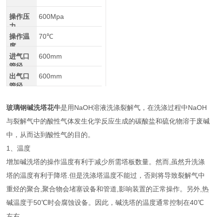
操作压
600Mpa
力
操作温
70℃
度
进气口
600mm
管径
出气口
600mm
管径
玻璃钢碱洗塔花牛
是用NaOH溶液洗涤裂解气，在洗涤过程中NaOH
与裂解气中的酸性气体发生化学反应生成的碳酸盐和硫化物溶于废碱
中，从而达到酸性气的目的。
1、温度
增加碱洗塔的操作温度有利于减少所需塔板数量。然而,虽然升洗涤
塔的温度有利于降塔.但是洗涤塔温度不能过，否则将导致裂解气中
重烃的聚合,聚合物会堵塞设备和管道,影响装置的正常操作。另外,热
碱温度于50℃时会腐蚀设备。因此，碱洗塔的温度通常控制在40℃
左右