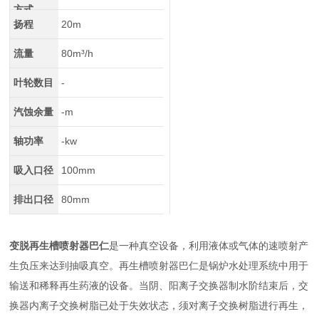
方式
扬程
20m
流量
80m³/h
叶轮数目
-
汽蚀余量
-m
轴功率
-kw
吸入口径
100mm
排出口径
80mm
变脱再生槽喷射器巴仁
是一种真空设备，利用液体或气体的速喷射产
生负压来达到抽吸真空。再生槽喷射器巴仁是锅炉水处理系统中用于
输送和稀释再生药液的设备。当阴、阳离子交换器制水阶结束后，交
换器内离子交换树脂已处于失效状态，须对离子交换树脂进行再生，