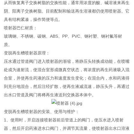
从而恢复离子交换树脂的交换性能，通常用浓度的酸、碱溶液来再生
阴、阳离子交换树脂。目前配制和输送再生溶液都仍使用喷射器。它
具有结构紧凑，操作简便等点。
喷射器巴仁材质：
玻璃钢、不锈钢、碳钢、ABS、PP、PVC、钢衬塑、钢衬氟等材
质。
变脱再生槽喷射器原理：
压水通过管道阀门进入喷射器的渐缩，将静压头转换成动能，在喷嘴
处成为速射流，使混合室形成微真空状态，将浓度的再生药液吸入混
合室，并使再生药液的压力和速度发生变化；在混合内，水和药液得
到充分地混合，然后注经扩散，使再生液减流速，静压头升，再通过
出水口管道及阀门将稀再生液送到交换器本体中。
变脱再生槽喷射器的安装、使用与维护：
1、使用时，开启连接喷射器前后管道上的阀门，使压水进入喷射
器，然后开启药液进水口阀门，并调节其流量，使喷射器出水口溶液