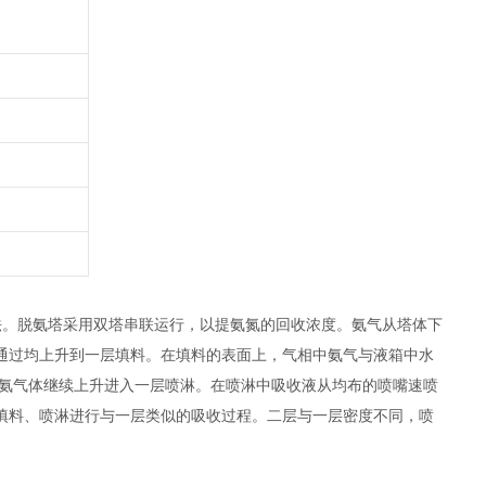
法。脱氨塔采用双塔串联运行，以提氨氮的回收浓度。氨气从塔体下
通过均上升到一层填料。在填料的表面上，气相中氨气与液箱中水
吸收的氨气体继续上升进入一层喷淋。在喷淋中吸收液从均布的喷嘴速喷
填料、喷淋进行与一层类似的吸收过程。二层与一层密度不同，喷