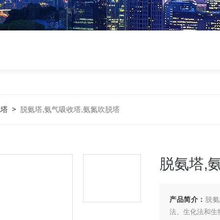
脱塔
>
脱氨塔,氨气吸收塔,氨氮吹脱塔
脱氨塔,
产品简介：
脱氨
法、生化法和生