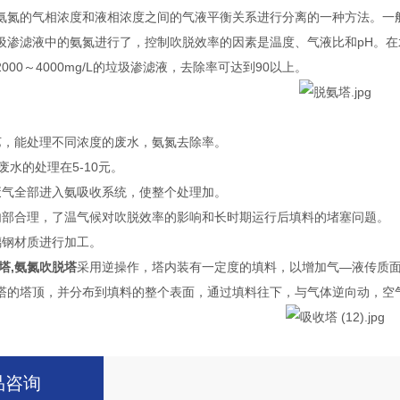
氨氮的气相浓度和液相浓度之间的气液平衡关系进行分离的一种方法。一
渗滤液中的氨氮进行了，控制吹脱效率的因素是温度、气液比和pH。在水温于
000～4000mg/L的垃圾渗滤液，去除率可达到90以上。
艺，能处理不同浓度的废水，氨氮去除率。
废水的处理在5-10元。
废气全部进入氨吸收系统，使整个处理加。
内部合理，了温气候对吹脱效率的影响和长时期运行后填料的堵塞问题。
璃钢材质进行加工。
塔,氨氮吹脱塔
采用逆操作，塔内装有一定度的填料，以增加气—液传质
塔的塔顶，并分布到填料的整个表面，通过填料往下，与气体逆向动，空
品咨询