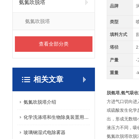
氨氮吹脱塔
品牌
氨氮吹脱塔
类型
填料方式
查看全部分类
塔径
2
产量
重量
-
相关文章
脱氨塔,氨气吸收
方进气口切向进
氨氮吹脱塔介绍
或硫酸发生化学反
化学洗涤塔和生物除臭装置用于生化废气处理
出，形成无数细
液压力不同，吸
玻璃钢湿式电除雾器
氨氮吹脱塔吹脱