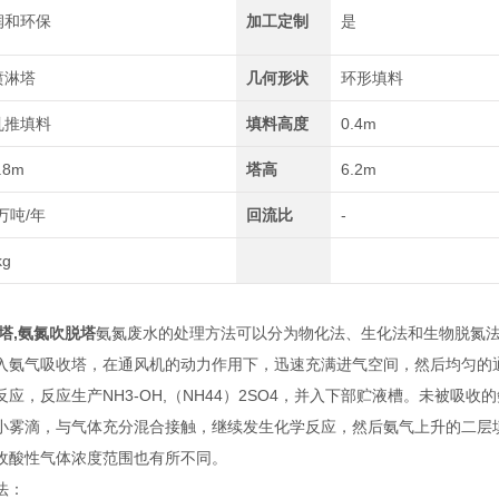
润和环保
加工定制
是
喷淋塔
几何形状
环形填料
乱推填料
填料高度
0.4m
.8m
塔高
6.2m
-万吨/年
回流比
-
kg
塔,氨氮吹脱塔
氨氮废水的处理方法可以分为物化法、生化法和生物脱氮
入氨气吸收塔，在通风机的动力作用下，迅速充满进气空间，然后均匀的
应，反应生产NH3-OH,（NH44）2SO4，并入下部贮液槽。未被
小雾滴，与气体充分混合接触，继续发生化学反应，然后氨气上升的二层
收酸性气体浓度范围也有所不同。
法：