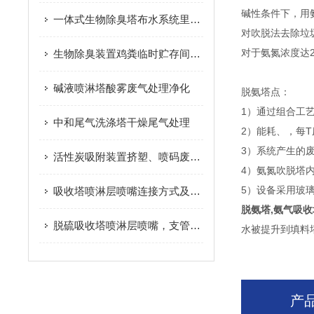
碱性条件下，用
一体式生物除臭塔布水系统里的“秘密”
对吹脱法去除垃圾
对于氨氮浓度达2
生物除臭装置鸡粪临时贮存间废气治理
碱液喷淋塔酸雾废气处理净化
脱氨塔点：
1）通过组合工
中和尾气洗涤塔干燥尾气处理
2）能耗、，每T
3）系统产生的
活性炭吸附装置挤塑、喷码废气治理
4）氨氮吹脱塔
5）设备采用玻
吸收塔喷淋层喷嘴连接方式及要点
脱氨塔,氨气吸收
脱硫吸收塔喷淋层喷嘴，支管维修换方案
水被提升到填料
产