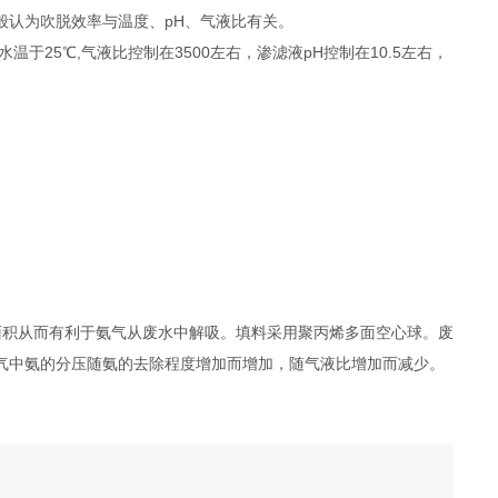
般认为吹脱效率与温度、pH、气液比有关。
25℃,气液比控制在3500左右，渗滤液pH控制在10.5左右，
面积从而有利于氨气从废水中解吸。填料采用聚丙烯多面空心球。废
气中氨的分压随氨的去除程度增加而增加，随气液比增加而减少。